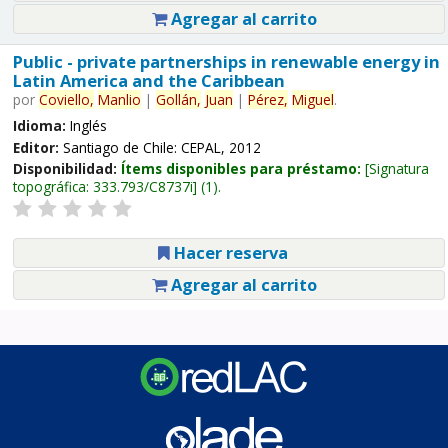
Agregar al carrito
Public - private partnerships in renewable energy in
Latin America and the Caribbean
por
Coviello,
Manlio
|
Gollán,
Juan
|
Pérez,
Miguel
.
Idioma:
Inglés
Editor:
Santiago de Chile: CEPAL, 2012
Disponibilidad:
Ítems disponibles para préstamo:
Signatura
topográfica:
333.793/C8737i
(1).
Hacer reserva
Agregar al carrito