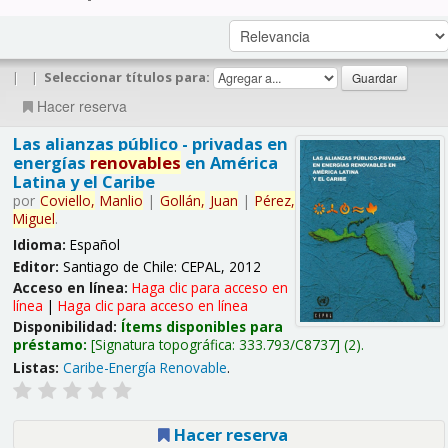
|
|
Seleccionar títulos para:
Hacer reserva
Las alianzas público - privadas en
energías
renovables
en América
Latina y el Caribe
por
Coviello,
Manlio
|
Gollán,
Juan
|
Pérez,
Miguel
.
Idioma:
Español
Editor:
Santiago de Chile: CEPAL, 2012
Acceso en línea:
Haga clic para acceso en
línea
|
Haga clic para acceso en línea
Disponibilidad:
Ítems disponibles para
préstamo:
Signatura topográfica:
333.793/C8737
(2).
Listas:
Caribe-Energía Renovable
.
Hacer reserva