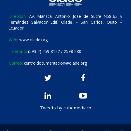
Dirección:
Av. Mariscal Antonio José de Sucre N58-63 y
Fernández Salvador Edif. Olade – San Carlos, Quito –
Ecuador.
Web:
www.olade.org
Teléfono:
(593 2) 259 8122 / 2598 280
Correo:
centro.documentacion@olade.org
Tweets by cubemediaco