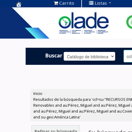
Carrito
Listas
Centro de
Documentación
OLADE -
Buscar
Inicio
›
Resultados de la búsqueda para 'ccl=su:"RECURSOS ENE
Renovables and au:Pérez, Miguel and au:Pérez, Miguel an
and au:Pérez, Miguel and au:Pérez, Miguel and au:Coviel
and su-geo:América Latina'
Refinar su búsqueda