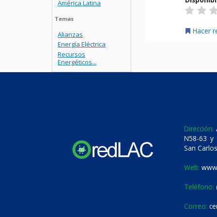
América Latina
Temas
Hacer r
Alianzas
Energía Eléctrica
Recursos
Energéticos...
Dirección:
A
N58-63 y 
San Carlos
Web:
www.
Teléfono:
Correo:
ce