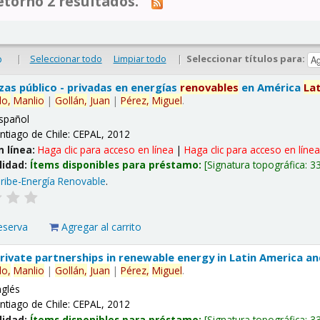
tornó 2 resultados.
|
Seleccionar todo
Limpiar todo
|
Seleccionar títulos para:
o
nzas público - privadas en energías
renovables
en América
La
lo,
Manlio
|
Gollán,
Juan
|
Pérez,
Miguel
.
spañol
ntiago de Chile: CEPAL, 2012
n línea:
Haga clic para acceso en línea
|
Haga clic para acceso en líne
lidad:
Ítems disponibles para préstamo:
Signatura topográfica:
3
ribe-Energía Renovable
.
eserva
Agregar al carrito
 private partnerships in renewable energy in Latin America a
lo,
Manlio
|
Gollán,
Juan
|
Pérez,
Miguel
.
nglés
ntiago de Chile: CEPAL, 2012
lidad:
Ítems disponibles para préstamo:
Signatura topográfica:
3