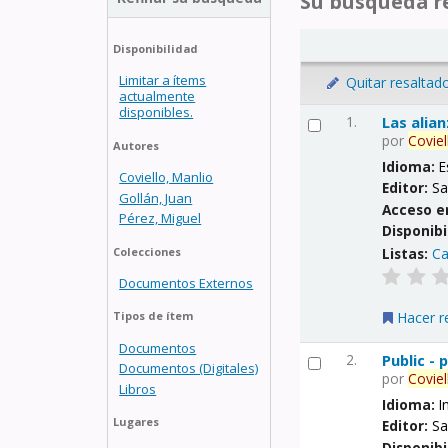
Su búsqueda re
Disponibilidad
Limitar a ítems
Quitar resaltad
actualmente
disponibles.
1.
Las alia
por
Coviel
Autores
Idioma:
E
Coviello, Manlio
Editor:
Sa
Gollán, Juan
Acceso e
Pérez, Miguel
Disponibi
Listas:
Ca
Colecciones
Documentos Externos
Hacer r
Tipos de ítem
Documentos
2.
Public -
Documentos (Digitales)
por
Coviel
Libros
Idioma:
I
Lugares
Editor:
Sa
Disponibi