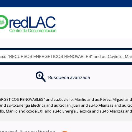
Búsqueda avanzada
RGETICOS RENOVABLES" and au:Coviello, Manlio and au:Pérez, Miguel and 
d su-to:Energía Eléctrica and au:Gollán, Juan and su-to:Alianzas and au:Go
lo, Manlio and ccode:EXT and su-to:Energía Eléctrica and su-to:Alianzas an