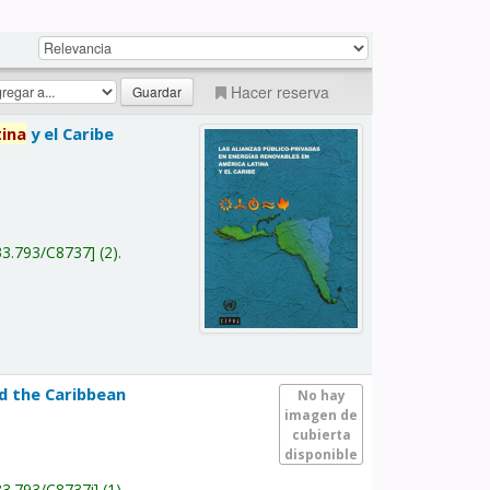
Hacer reserva
tina
y el Caribe
a
33.793/C8737
(2).
nd the Caribbean
No hay
imagen de
cubierta
disponible
33.793/C8737i
(1).