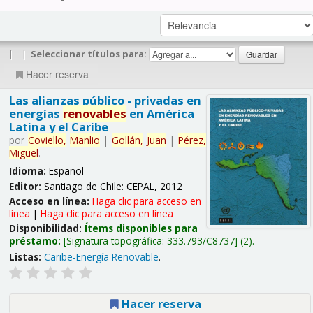
|
|
Seleccionar títulos para:
Hacer reserva
Las alianzas público - privadas en
energías
renovables
en América
Latina y el Caribe
por
Coviello,
Manlio
|
Gollán,
Juan
|
Pérez,
Miguel
.
Idioma:
Español
Editor:
Santiago de Chile: CEPAL, 2012
Acceso en línea:
Haga clic para acceso en
línea
|
Haga clic para acceso en línea
Disponibilidad:
Ítems disponibles para
préstamo:
Signatura topográfica:
333.793/C8737
(2).
Listas:
Caribe-Energía Renovable
.
Hacer reserva