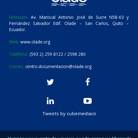
Dirección:
Av. Mariscal Antonio José de Sucre N58-63 y
Fernández Salvador Edif. Olade – San Carlos, Quito –
Ecuador.
Web:
www.olade.org
Teléfono:
(593 2) 259 8122 / 2598 280
Correo:
centro.documentacion@olade.org
Tweets by cubemediaco