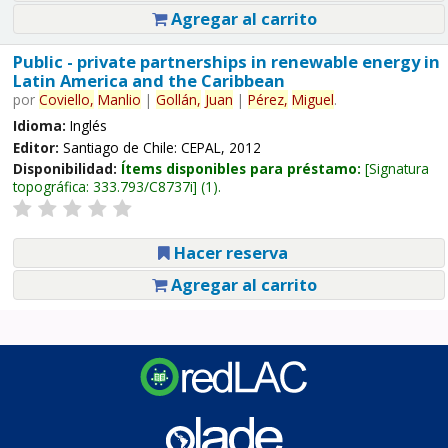
Agregar al carrito
Public - private partnerships in renewable energy in
Latin America and the Caribbean
por
Coviello,
Manlio
|
Gollán,
Juan
|
Pérez,
Miguel
.
Idioma:
Inglés
Editor:
Santiago de Chile: CEPAL, 2012
Disponibilidad:
Ítems disponibles para préstamo:
Signatura
topográfica:
333.793/C8737i
(1).
Hacer reserva
Agregar al carrito