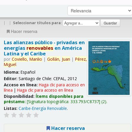
|
|
Seleccionar títulos para:
Hacer reserva
Las alianzas público - privadas en
energías
renovables
en América
Latina y el Caribe
por
Coviello,
Manlio
|
Gollán,
Juan
|
Pérez,
Miguel
.
Idioma:
Español
Editor:
Santiago de Chile: CEPAL, 2012
Acceso en línea:
Haga clic para acceso en
línea
|
Haga clic para acceso en línea
Disponibilidad:
Ítems disponibles para
préstamo:
Signatura topográfica:
333.793/C8737
(2).
Listas:
Caribe-Energía Renovable
.
Hacer reserva