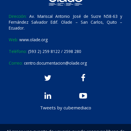
Dirección:
Av. Mariscal Antonio José de Sucre N58-63 y
Fernández Salvador Edif. Olade – San Carlos, Quito –
Ecuador.
Web:
www.olade.org
Teléfono:
(593 2) 259 8122 / 2598 280
Correo:
centro.documentacion@olade.org
Tweets by cubemediaco