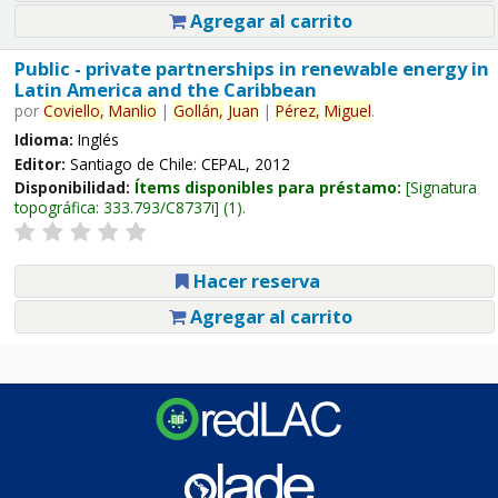
Agregar al carrito
Public - private partnerships in renewable energy in
Latin America and the Caribbean
por
Coviello,
Manlio
|
Gollán,
Juan
|
Pérez,
Miguel
.
Idioma:
Inglés
Editor:
Santiago de Chile: CEPAL, 2012
Disponibilidad:
Ítems disponibles para préstamo:
Signatura
topográfica:
333.793/C8737i
(1).
Hacer reserva
Agregar al carrito