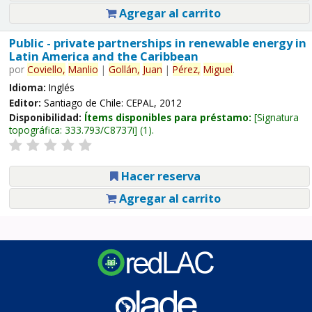
Agregar al carrito
Public - private partnerships in renewable energy in
Latin America and the Caribbean
por
Coviello,
Manlio
|
Gollán,
Juan
|
Pérez,
Miguel
.
Idioma:
Inglés
Editor:
Santiago de Chile: CEPAL, 2012
Disponibilidad:
Ítems disponibles para préstamo:
Signatura
topográfica:
333.793/C8737i
(1).
Hacer reserva
Agregar al carrito