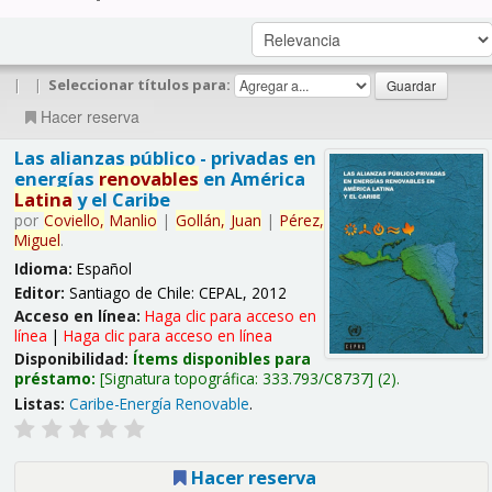
|
|
Seleccionar títulos para:
Hacer reserva
Las alianzas público - privadas en
energías
renovables
en América
Latina
y el Caribe
por
Coviello,
Manlio
|
Gollán,
Juan
|
Pérez,
Miguel
.
Idioma:
Español
Editor:
Santiago de Chile: CEPAL, 2012
Acceso en línea:
Haga clic para acceso en
línea
|
Haga clic para acceso en línea
Disponibilidad:
Ítems disponibles para
préstamo:
Signatura topográfica:
333.793/C8737
(2).
Listas:
Caribe-Energía Renovable
.
Hacer reserva