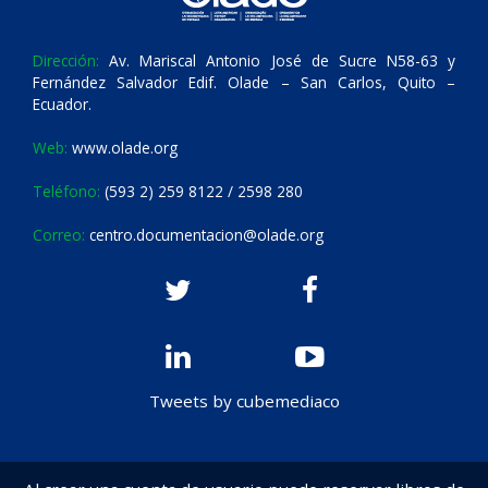
Dirección:
Av. Mariscal Antonio José de Sucre N58-63 y
Fernández Salvador Edif. Olade – San Carlos, Quito –
Ecuador.
Web:
www.olade.org
Teléfono:
(593 2) 259 8122 / 2598 280
Correo:
centro.documentacion@olade.org
Tweets by cubemediaco