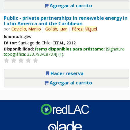
Agregar al carrito
Public - private partnerships in renewable energy in
Latin America and the Caribbean
por
Coviello,
Manlio
|
Gollán,
Juan
|
Pérez,
Miguel
.
Idioma:
Inglés
Editor:
Santiago de Chile: CEPAL, 2012
Disponibilidad:
Ítems disponibles para préstamo:
Signatura
topográfica:
333.793/C8737i
(1).
Hacer reserva
Agregar al carrito