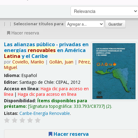
|
|
Seleccionar títulos para:
Hacer reserva
Las alianzas público - privadas en
energías
renovables
en América
Latina
y el Caribe
por
Coviello,
Manlio
|
Gollán,
Juan
|
Pérez,
Miguel
.
Idioma:
Español
Editor:
Santiago de Chile: CEPAL, 2012
Acceso en línea:
Haga clic para acceso en
línea
|
Haga clic para acceso en línea
Disponibilidad:
Ítems disponibles para
préstamo:
Signatura topográfica:
333.793/C8737
(2).
Listas:
Caribe-Energía Renovable
.
Hacer reserva