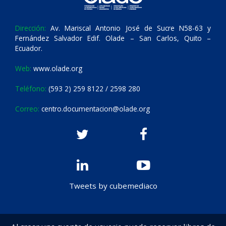
Dirección:
Av. Mariscal Antonio José de Sucre N58-63 y
Fernández Salvador Edif. Olade – San Carlos, Quito –
Ecuador.
Web:
www.olade.org
Teléfono:
(593 2) 259 8122 / 2598 280
Correo:
centro.documentacion@olade.org
Tweets by cubemediaco