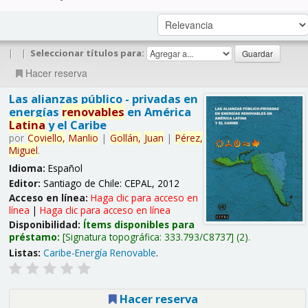
|
|
Seleccionar títulos para:
Hacer reserva
Las alianzas público - privadas en
energías
renovables
en América
Latina
y el Caribe
por
Coviello,
Manlio
|
Gollán,
Juan
|
Pérez,
Miguel
.
Idioma:
Español
Editor:
Santiago de Chile: CEPAL, 2012
Acceso en línea:
Haga clic para acceso en
línea
|
Haga clic para acceso en línea
Disponibilidad:
Ítems disponibles para
préstamo:
Signatura topográfica:
333.793/C8737
(2).
Listas:
Caribe-Energía Renovable
.
Hacer reserva