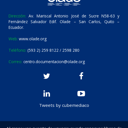
Dirección:
Av. Mariscal Antonio José de Sucre N58-63 y
Fernández Salvador Edif. Olade – San Carlos, Quito –
Ecuador.
Web:
www.olade.org
Teléfono:
(593 2) 259 8122 / 2598 280
Correo:
centro.documentacion@olade.org
Tweets by cubemediaco