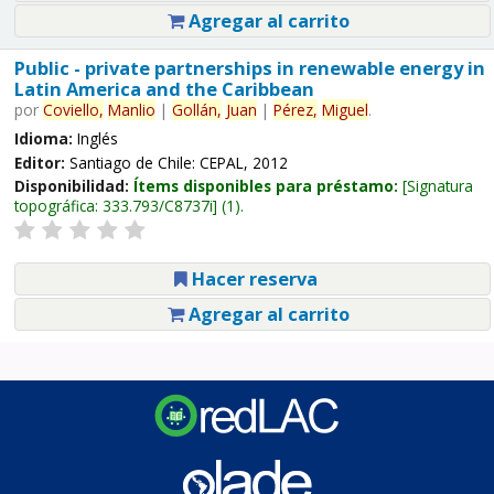
Agregar al carrito
Public - private partnerships in renewable energy in
Latin America and the Caribbean
por
Coviello,
Manlio
|
Gollán,
Juan
|
Pérez,
Miguel
.
Idioma:
Inglés
Editor:
Santiago de Chile: CEPAL, 2012
Disponibilidad:
Ítems disponibles para préstamo:
Signatura
topográfica:
333.793/C8737i
(1).
Hacer reserva
Agregar al carrito