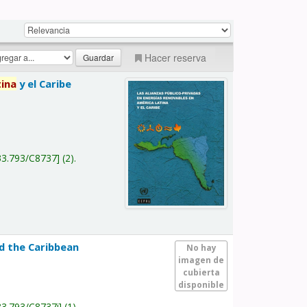
Hacer reserva
tina
y el Caribe
a
33.793/C8737
(2).
nd the Caribbean
No hay
imagen de
cubierta
disponible
33.793/C8737i
(1).