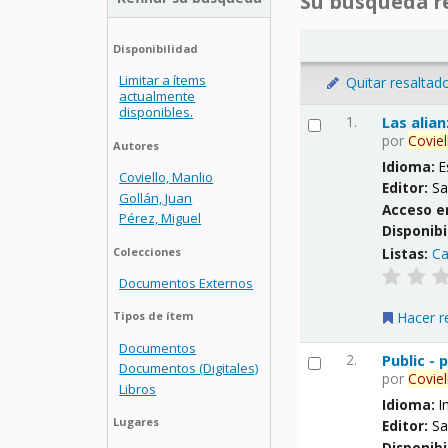
Su búsqueda re
Disponibilidad
Limitar a ítems
Quitar resaltad
actualmente
disponibles.
1.
Las alia
por
Coviel
Autores
Idioma:
E
Coviello, Manlio
Editor:
Sa
Gollán, Juan
Acceso e
Pérez, Miguel
Disponibi
Listas:
Ca
Colecciones
Documentos Externos
Hacer r
Tipos de ítem
Documentos
2.
Public -
Documentos (Digitales)
por
Coviel
Libros
Idioma:
I
Lugares
Editor:
Sa
Disponibi