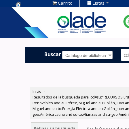
Carrito
Listas
Centro de
Documentación
OLADE -
Buscar
Inicio
›
Resultados de la búsqueda para 'ccl=su:"RECURSOS ENE
Renovables and au:Pérez, Miguel and au:Gollán, Juan a
Miguel and su-to:Energía Eléctrica and au:Gollán, Juan a
geo:América Latina and su-to:Alianzas and su-geo:Améri
Refinar su búsqueda