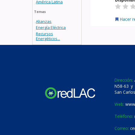
América Latina
Temas
Hacer r
Alianzas
Energía Eléctrica
Recursos
Energéticos...
Dirección:
A
N58-63 y 
San Carlos
Web:
www.
Teléfono:
Correo:
ce