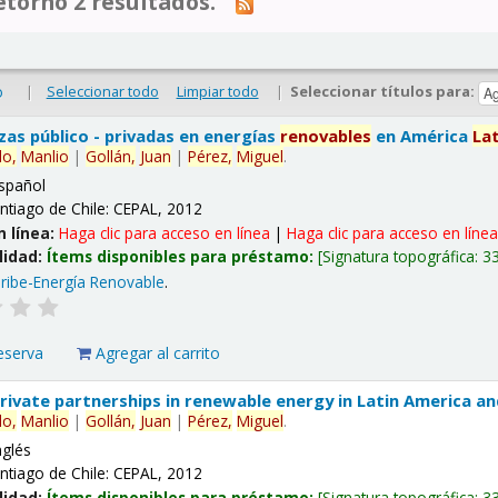
tornó 2 resultados.
|
Seleccionar todo
Limpiar todo
|
Seleccionar títulos para:
o
nzas público - privadas en energías
renovables
en América
La
lo,
Manlio
|
Gollán,
Juan
|
Pérez,
Miguel
.
spañol
ntiago de Chile: CEPAL, 2012
n línea:
Haga clic para acceso en línea
|
Haga clic para acceso en líne
lidad:
Ítems disponibles para préstamo:
Signatura topográfica:
3
ribe-Energía Renovable
.
eserva
Agregar al carrito
 private partnerships in renewable energy in Latin America a
lo,
Manlio
|
Gollán,
Juan
|
Pérez,
Miguel
.
nglés
ntiago de Chile: CEPAL, 2012
lidad:
Ítems disponibles para préstamo:
Signatura topográfica:
3