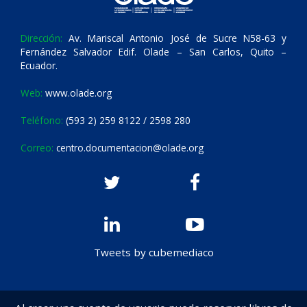
Dirección:
Av. Mariscal Antonio José de Sucre N58-63 y
Fernández Salvador Edif. Olade – San Carlos, Quito –
Ecuador.
Web:
www.olade.org
Teléfono:
(593 2) 259 8122 / 2598 280
Correo:
centro.documentacion@olade.org
Tweets by cubemediaco