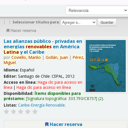
|
|
Seleccionar títulos para:
Hacer reserva
Las alianzas público - privadas en
energías
renovables
en América
Latina
y el Caribe
por
Coviello,
Manlio
|
Gollán,
Juan
|
Pérez,
Miguel
.
Idioma:
Español
Editor:
Santiago de Chile: CEPAL, 2012
Acceso en línea:
Haga clic para acceso en
línea
|
Haga clic para acceso en línea
Disponibilidad:
Ítems disponibles para
préstamo:
Signatura topográfica:
333.793/C8737
(2).
Listas:
Caribe-Energía Renovable
.
Hacer reserva