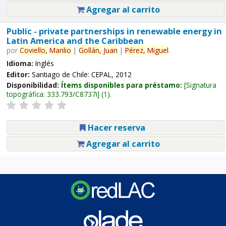
Agregar al carrito
Public - private partnerships in renewable energy in
Latin America and the Caribbean
por
Coviello,
Manlio
|
Gollán,
Juan
|
Pérez,
Miguel
.
Idioma:
Inglés
Editor:
Santiago de Chile: CEPAL, 2012
Disponibilidad:
Ítems disponibles para préstamo:
Signatura
topográfica:
333.793/C8737i
(1).
Hacer reserva
Agregar al carrito