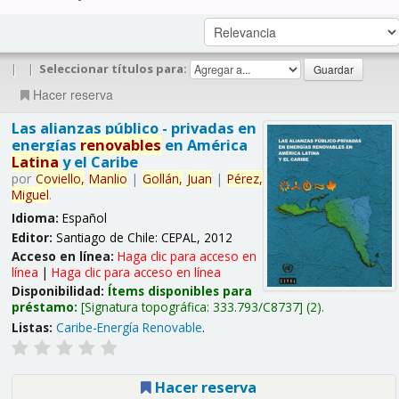
|
|
Seleccionar títulos para:
Hacer reserva
Las alianzas público - privadas en
energías
renovables
en América
Latina
y el Caribe
por
Coviello,
Manlio
|
Gollán,
Juan
|
Pérez,
Miguel
.
Idioma:
Español
Editor:
Santiago de Chile: CEPAL, 2012
Acceso en línea:
Haga clic para acceso en
línea
|
Haga clic para acceso en línea
Disponibilidad:
Ítems disponibles para
préstamo:
Signatura topográfica:
333.793/C8737
(2).
Listas:
Caribe-Energía Renovable
.
Hacer reserva