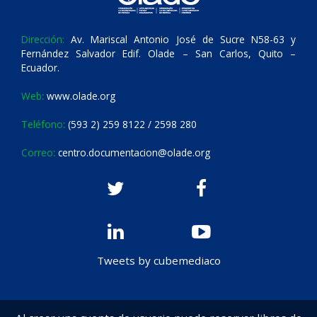
Dirección:
Av. Mariscal Antonio José de Sucre N58-63 y
Fernández Salvador Edif. Olade – San Carlos, Quito –
Ecuador.
Web:
www.olade.org
Teléfono:
(593 2) 259 8122 / 2598 280
Correo:
centro.documentacion@olade.org
Tweets by cubemediaco