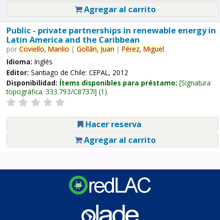
Agregar al carrito
Public - private partnerships in renewable energy in
Latin America and the Caribbean
por
Coviello,
Manlio
|
Gollán,
Juan
|
Pérez,
Miguel
.
Idioma:
Inglés
Editor:
Santiago de Chile: CEPAL, 2012
Disponibilidad:
Ítems disponibles para préstamo:
Signatura
topográfica:
333.793/C8737i
(1).
Hacer reserva
Agregar al carrito