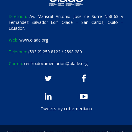
Dirección:
Av. Mariscal Antonio José de Sucre N58-63 y
Fernández Salvador Edif. Olade – San Carlos, Quito –
Ecuador.
Web:
www.olade.org
Teléfono:
(593 2) 259 8122 / 2598 280
Correo:
centro.documentacion@olade.org
Tweets by cubemediaco