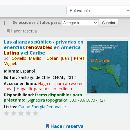
|
|
Seleccionar títulos para:
Hacer reserva
Las alianzas público - privadas en
energías
renovables
en América
Latina
y el Caribe
por
Coviello,
Manlio
|
Gollán,
Juan
|
Pérez,
Miguel
.
Idioma:
Español
Editor:
Santiago de Chile: CEPAL, 2012
Acceso en línea:
Haga clic para acceso en
línea
|
Haga clic para acceso en línea
Disponibilidad:
Ítems disponibles para
préstamo:
Signatura topográfica:
333.793/C8737
(2).
Listas:
Caribe-Energía Renovable
.
Hacer reserva