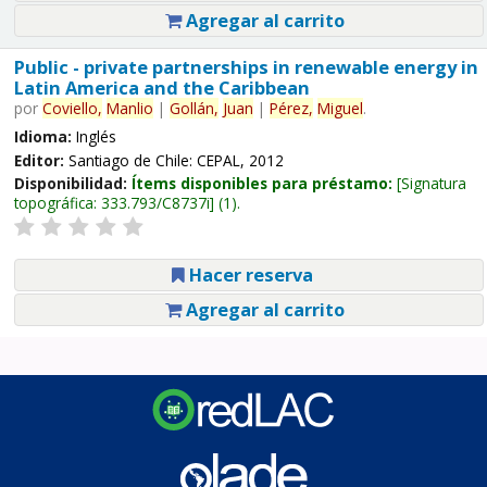
Agregar al carrito
Public - private partnerships in renewable energy in
Latin America and the Caribbean
por
Coviello,
Manlio
|
Gollán,
Juan
|
Pérez,
Miguel
.
Idioma:
Inglés
Editor:
Santiago de Chile: CEPAL, 2012
Disponibilidad:
Ítems disponibles para préstamo:
Signatura
topográfica:
333.793/C8737i
(1).
Hacer reserva
Agregar al carrito