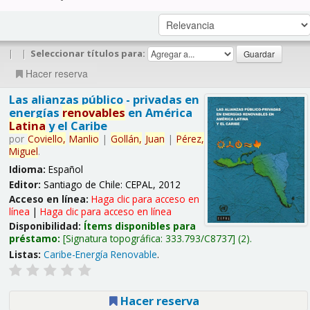
|
|
Seleccionar títulos para:
Hacer reserva
Las alianzas público - privadas en
energías
renovables
en América
Latina
y el Caribe
por
Coviello,
Manlio
|
Gollán,
Juan
|
Pérez,
Miguel
.
Idioma:
Español
Editor:
Santiago de Chile: CEPAL, 2012
Acceso en línea:
Haga clic para acceso en
línea
|
Haga clic para acceso en línea
Disponibilidad:
Ítems disponibles para
préstamo:
Signatura topográfica:
333.793/C8737
(2).
Listas:
Caribe-Energía Renovable
.
Hacer reserva