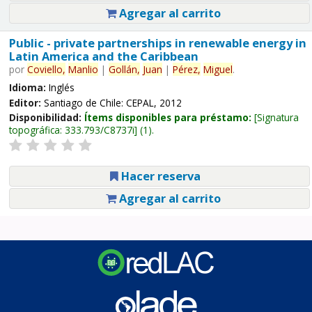
Agregar al carrito
Public - private partnerships in renewable energy in
Latin America and the Caribbean
por
Coviello,
Manlio
|
Gollán,
Juan
|
Pérez,
Miguel
.
Idioma:
Inglés
Editor:
Santiago de Chile: CEPAL, 2012
Disponibilidad:
Ítems disponibles para préstamo:
Signatura
topográfica:
333.793/C8737i
(1).
Hacer reserva
Agregar al carrito