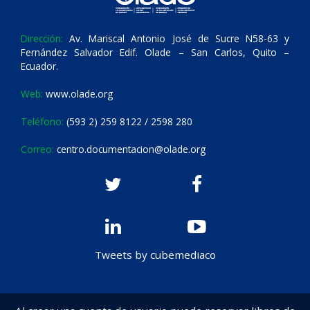
Dirección:
Av. Mariscal Antonio José de Sucre N58-63 y
Fernández Salvador Edif. Olade – San Carlos, Quito –
Ecuador.
Web:
www.olade.org
Teléfono:
(593 2) 259 8122 / 2598 280
Correo:
centro.documentacion@olade.org
Tweets by cubemediaco