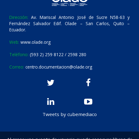
Dirección:
Av. Mariscal Antonio José de Sucre N58-63 y
Fernández Salvador Edif. Olade – San Carlos, Quito –
Ecuador.
Web:
www.olade.org
Teléfono:
(593 2) 259 8122 / 2598 280
Correo:
centro.documentacion@olade.org
Tweets by cubemediaco