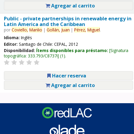
Agregar al carrito
Public - private partnerships in renewable energy in
Latin America and the Caribbean
por
Coviello,
Manlio
|
Gollán,
Juan
|
Pérez,
Miguel
.
Idioma:
Inglés
Editor:
Santiago de Chile: CEPAL, 2012
Disponibilidad:
Ítems disponibles para préstamo:
Signatura
topográfica:
333.793/C8737i
(1).
Hacer reserva
Agregar al carrito