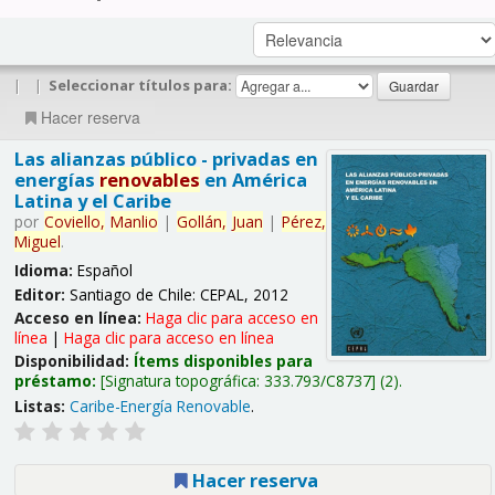
|
|
Seleccionar títulos para:
Hacer reserva
Las alianzas público - privadas en
energías
renovables
en América
Latina y el Caribe
por
Coviello,
Manlio
|
Gollán,
Juan
|
Pérez,
Miguel
.
Idioma:
Español
Editor:
Santiago de Chile: CEPAL, 2012
Acceso en línea:
Haga clic para acceso en
línea
|
Haga clic para acceso en línea
Disponibilidad:
Ítems disponibles para
préstamo:
Signatura topográfica:
333.793/C8737
(2).
Listas:
Caribe-Energía Renovable
.
Hacer reserva