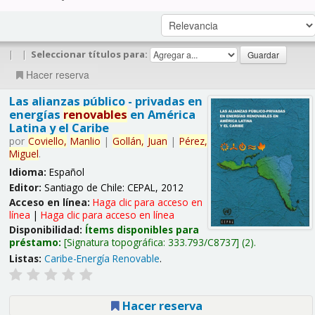
|
|
Seleccionar títulos para:
Hacer reserva
Las alianzas público - privadas en
energías
renovables
en América
Latina y el Caribe
por
Coviello,
Manlio
|
Gollán,
Juan
|
Pérez,
Miguel
.
Idioma:
Español
Editor:
Santiago de Chile: CEPAL, 2012
Acceso en línea:
Haga clic para acceso en
línea
|
Haga clic para acceso en línea
Disponibilidad:
Ítems disponibles para
préstamo:
Signatura topográfica:
333.793/C8737
(2).
Listas:
Caribe-Energía Renovable
.
Hacer reserva