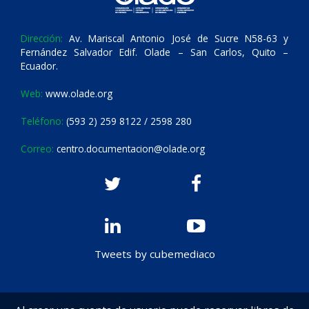
Dirección:
Av. Mariscal Antonio José de Sucre N58-63 y
Fernández Salvador Edif. Olade – San Carlos, Quito –
Ecuador.
Web:
www.olade.org
Teléfono:
(593 2) 259 8122 / 2598 280
Correo:
centro.documentacion@olade.org
Tweets by cubemediaco