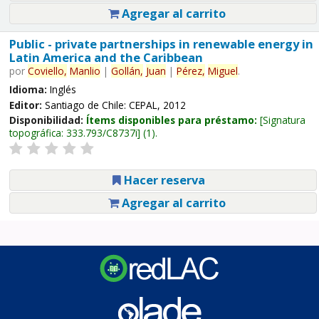
Agregar al carrito
Public - private partnerships in renewable energy in
Latin America and the Caribbean
por
Coviello,
Manlio
|
Gollán,
Juan
|
Pérez,
Miguel
.
Idioma:
Inglés
Editor:
Santiago de Chile: CEPAL, 2012
Disponibilidad:
Ítems disponibles para préstamo:
Signatura
topográfica:
333.793/C8737i
(1).
Hacer reserva
Agregar al carrito