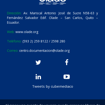
Dirección:
Av. Mariscal Antonio José de Sucre N58-63 y
Fernández Salvador Edif. Olade – San Carlos, Quito –
Ecuador.
Web:
www.olade.org
Teléfono:
(593 2) 259 8122 / 2598 280
Correo:
centro.documentacion@olade.org
Tweets by cubemediaco