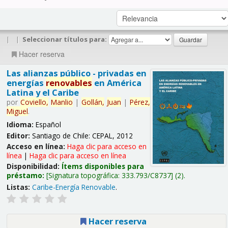
|
|
Seleccionar títulos para:
Hacer reserva
Las alianzas público - privadas en
energías
renovables
en América
Latina y el Caribe
por
Coviello,
Manlio
|
Gollán,
Juan
|
Pérez,
Miguel
.
Idioma:
Español
Editor:
Santiago de Chile: CEPAL, 2012
Acceso en línea:
Haga clic para acceso en
línea
|
Haga clic para acceso en línea
Disponibilidad:
Ítems disponibles para
préstamo:
Signatura topográfica:
333.793/C8737
(2).
Listas:
Caribe-Energía Renovable
.
Hacer reserva