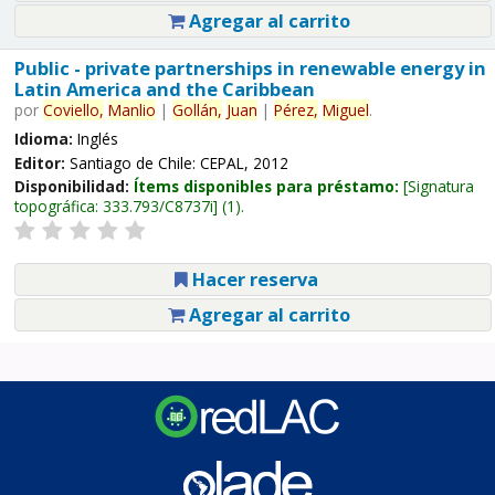
Agregar al carrito
Public - private partnerships in renewable energy in
Latin America and the Caribbean
por
Coviello,
Manlio
|
Gollán,
Juan
|
Pérez,
Miguel
.
Idioma:
Inglés
Editor:
Santiago de Chile: CEPAL, 2012
Disponibilidad:
Ítems disponibles para préstamo:
Signatura
topográfica:
333.793/C8737i
(1).
Hacer reserva
Agregar al carrito