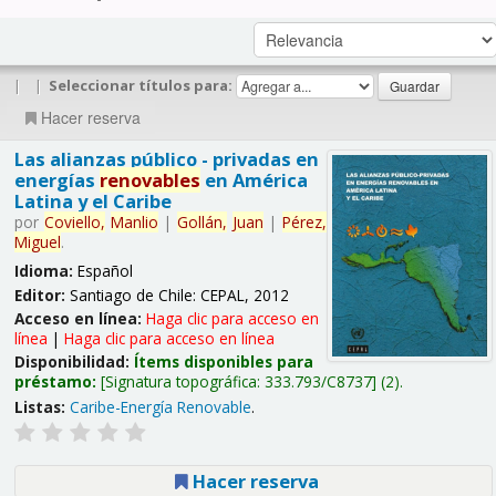
|
|
Seleccionar títulos para:
Hacer reserva
Las alianzas público - privadas en
energías
renovables
en América
Latina y el Caribe
por
Coviello,
Manlio
|
Gollán,
Juan
|
Pérez,
Miguel
.
Idioma:
Español
Editor:
Santiago de Chile: CEPAL, 2012
Acceso en línea:
Haga clic para acceso en
línea
|
Haga clic para acceso en línea
Disponibilidad:
Ítems disponibles para
préstamo:
Signatura topográfica:
333.793/C8737
(2).
Listas:
Caribe-Energía Renovable
.
Hacer reserva