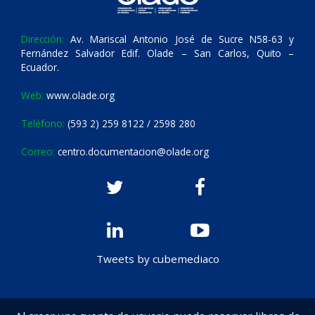
Dirección:
Av. Mariscal Antonio José de Sucre N58-63 y
Fernández Salvador Edif. Olade – San Carlos, Quito –
Ecuador.
Web:
www.olade.org
Teléfono:
(593 2) 259 8122 / 2598 280
Correo:
centro.documentacion@olade.org
Tweets by cubemediaco