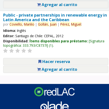
Agregar al carrito
Public - private partnerships in renewable energy in
Latin America and the Caribbean
por
Coviello,
Manlio
|
Gollán,
Juan
|
Pérez,
Miguel
.
Idioma:
Inglés
Editor:
Santiago de Chile: CEPAL, 2012
Disponibilidad:
Ítems disponibles para préstamo:
Signatura
topográfica:
333.793/C8737i
(1).
Hacer reserva
Agregar al carrito