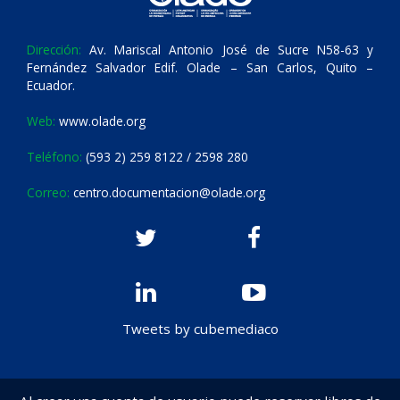
Dirección:
Av. Mariscal Antonio José de Sucre N58-63 y
Fernández Salvador Edif. Olade – San Carlos, Quito –
Ecuador.
Web:
www.olade.org
Teléfono:
(593 2) 259 8122 / 2598 280
Correo:
centro.documentacion@olade.org
Tweets by cubemediaco