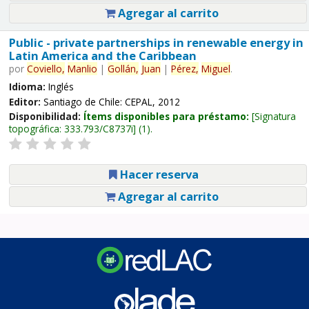
Agregar al carrito
Public - private partnerships in renewable energy in
Latin America and the Caribbean
por
Coviello,
Manlio
|
Gollán,
Juan
|
Pérez,
Miguel
.
Idioma:
Inglés
Editor:
Santiago de Chile: CEPAL, 2012
Disponibilidad:
Ítems disponibles para préstamo:
Signatura
topográfica:
333.793/C8737i
(1).
Hacer reserva
Agregar al carrito