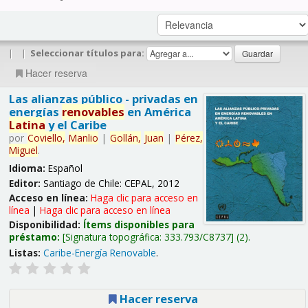
|
|
Seleccionar títulos para:
Hacer reserva
Las alianzas público - privadas en
energías
renovables
en América
Latina
y el Caribe
por
Coviello,
Manlio
|
Gollán,
Juan
|
Pérez,
Miguel
.
Idioma:
Español
Editor:
Santiago de Chile: CEPAL, 2012
Acceso en línea:
Haga clic para acceso en
línea
|
Haga clic para acceso en línea
Disponibilidad:
Ítems disponibles para
préstamo:
Signatura topográfica:
333.793/C8737
(2).
Listas:
Caribe-Energía Renovable
.
Hacer reserva