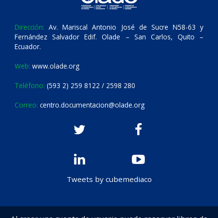
Dirección:
Av. Mariscal Antonio José de Sucre N58-63 y
Fernández Salvador Edif. Olade – San Carlos, Quito –
Ecuador.
Web:
www.olade.org
Teléfono:
(593 2) 259 8122 / 2598 280
Correo:
centro.documentacion@olade.org
Tweets by cubemediaco