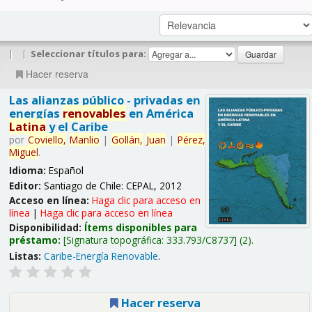
|
|
Seleccionar títulos para:
Hacer reserva
Las alianzas público - privadas en
energías
renovables
en América
Latina
y el Caribe
por
Coviello,
Manlio
|
Gollán,
Juan
|
Pérez,
Miguel
.
Idioma:
Español
Editor:
Santiago de Chile: CEPAL, 2012
Acceso en línea:
Haga clic para acceso en
línea
|
Haga clic para acceso en línea
Disponibilidad:
Ítems disponibles para
préstamo:
Signatura topográfica:
333.793/C8737
(2).
Listas:
Caribe-Energía Renovable
.
Hacer reserva