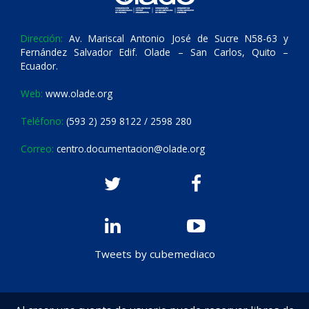
Dirección:
Av. Mariscal Antonio José de Sucre N58-63 y
Fernández Salvador Edif. Olade – San Carlos, Quito –
Ecuador.
Web:
www.olade.org
Teléfono:
(593 2) 259 8122 / 2598 280
Correo:
centro.documentacion@olade.org
Tweets by cubemediaco