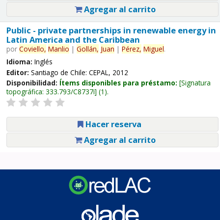
Agregar al carrito
Public - private partnerships in renewable energy in
Latin America and the Caribbean
por
Coviello,
Manlio
|
Gollán,
Juan
|
Pérez,
Miguel
.
Idioma:
Inglés
Editor:
Santiago de Chile: CEPAL, 2012
Disponibilidad:
Ítems disponibles para préstamo:
Signatura
topográfica:
333.793/C8737i
(1).
Hacer reserva
Agregar al carrito