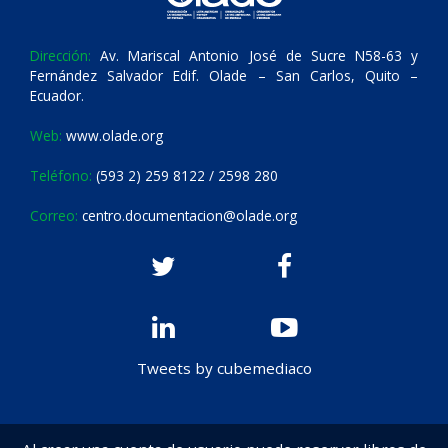
Dirección:
Av. Mariscal Antonio José de Sucre N58-63 y
Fernández Salvador Edif. Olade – San Carlos, Quito –
Ecuador.
Web:
www.olade.org
Teléfono:
(593 2) 259 8122 / 2598 280
Correo:
centro.documentacion@olade.org
Tweets by cubemediaco