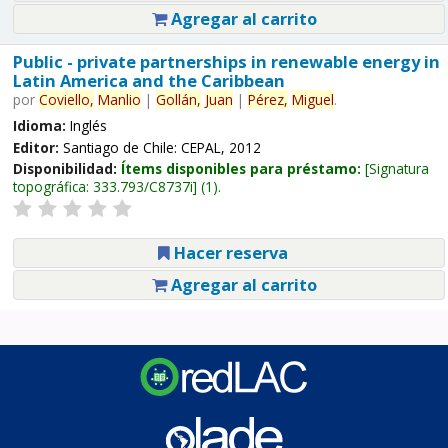
Agregar al carrito
Public - private partnerships in renewable energy in
Latin America and the Caribbean
por
Coviello,
Manlio
|
Gollán,
Juan
|
Pérez,
Miguel
.
Idioma:
Inglés
Editor:
Santiago de Chile: CEPAL, 2012
Disponibilidad:
Ítems disponibles para préstamo:
Signatura
topográfica:
333.793/C8737i
(1).
Hacer reserva
Agregar al carrito