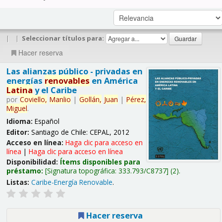
|
|
Seleccionar títulos para:
Hacer reserva
Las alianzas público - privadas en
energías
renovables
en América
Latina
y el Caribe
por
Coviello,
Manlio
|
Gollán,
Juan
|
Pérez,
Miguel
.
Idioma:
Español
Editor:
Santiago de Chile: CEPAL, 2012
Acceso en línea:
Haga clic para acceso en
línea
|
Haga clic para acceso en línea
Disponibilidad:
Ítems disponibles para
préstamo:
Signatura topográfica:
333.793/C8737
(2).
Listas:
Caribe-Energía Renovable
.
Hacer reserva