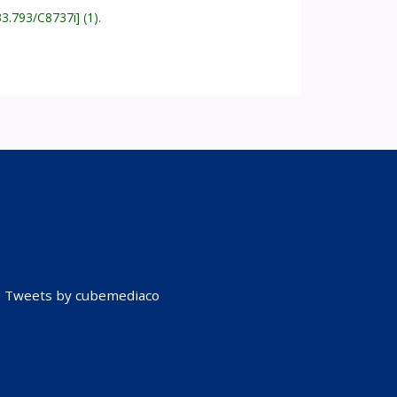
33.793/C8737i
(1).
Tweets by cubemediaco