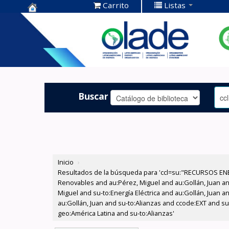
Carrito
Listas
Centro de
Documentación
OLADE -
Buscar
Inicio
›
Resultados de la búsqueda para 'ccl=su:"RECURSOS ENE
Renovables and au:Pérez, Miguel and au:Gollán, Juan a
Miguel and su-to:Energía Eléctrica and au:Gollán, Juan 
au:Gollán, Juan and su-to:Alianzas and ccode:EXT and su-
geo:América Latina and su-to:Alianzas'