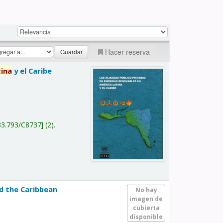
Hacer reserva
tina
y el Caribe
a
33.793/C8737
(2).
nd the Caribbean
No hay
imagen de
cubierta
disponible