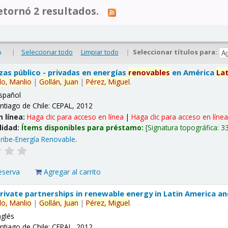
tornó 2 resultados.
|
Seleccionar todo
Limpiar todo
|
Seleccionar títulos para:
o
nzas público - privadas en energías
renovables
en América
La
lo,
Manlio
|
Gollán,
Juan
|
Pérez,
Miguel
.
spañol
ntiago de Chile: CEPAL, 2012
n línea:
Haga clic para acceso en línea
|
Haga clic para acceso en líne
lidad:
Ítems disponibles para préstamo:
Signatura topográfica:
3
ribe-Energía Renovable
.
eserva
Agregar al carrito
 private partnerships in renewable energy in Latin America a
lo,
Manlio
|
Gollán,
Juan
|
Pérez,
Miguel
.
nglés
ntiago de Chile: CEPAL, 2012