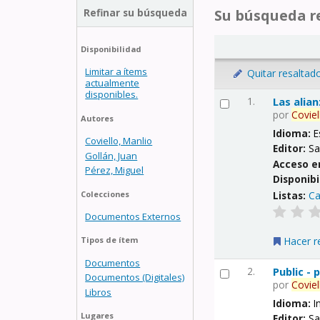
Refinar su búsqueda
Su búsqueda re
Disponibilidad
Limitar a ítems
Quitar resaltad
actualmente
disponibles.
1.
Las alia
por
Coviel
Autores
Idioma:
E
Coviello, Manlio
Editor:
Sa
Gollán, Juan
Acceso e
Pérez, Miguel
Disponibi
Listas:
Ca
Colecciones
Documentos Externos
Hacer r
Tipos de ítem
Documentos
2.
Public -
Documentos (Digitales)
por
Coviel
Libros
Idioma:
I
Lugares
Editor:
Sa