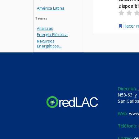
Disponibi
América Latina
Temas
Hacer r
Alianzas
Energía Eléctrica
Recursos
Energéticos...
Dirección:
A
N58-63 y 
San Carlos
Web:
www.
Teléfono:
Correo:
ce