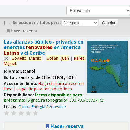
|
|
Seleccionar títulos para:
Hacer reserva
Las alianzas público - privadas en
energías
renovables
en América
Latina
y el Caribe
por
Coviello,
Manlio
|
Gollán,
Juan
|
Pérez,
Miguel
.
Idioma:
Español
Editor:
Santiago de Chile: CEPAL, 2012
Acceso en línea:
Haga clic para acceso en
línea
|
Haga clic para acceso en línea
Disponibilidad:
Ítems disponibles para
préstamo:
Signatura topográfica:
333.793/C8737
(2).
Listas:
Caribe-Energía Renovable
.
Hacer reserva