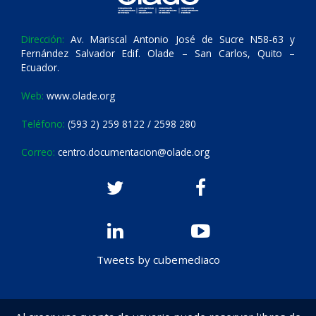
Dirección:
Av. Mariscal Antonio José de Sucre N58-63 y
Fernández Salvador Edif. Olade – San Carlos, Quito –
Ecuador.
Web:
www.olade.org
Teléfono:
(593 2) 259 8122 / 2598 280
Correo:
centro.documentacion@olade.org
Tweets by cubemediaco