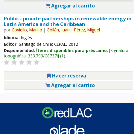
Agregar al carrito
Public - private partnerships in renewable energy in
Latin America and the Caribbean
por
Coviello,
Manlio
|
Gollán,
Juan
|
Pérez,
Miguel
.
Idioma:
Inglés
Editor:
Santiago de Chile: CEPAL, 2012
Disponibilidad:
Ítems disponibles para préstamo:
Signatura
topográfica:
333.793/C8737i
(1).
Hacer reserva
Agregar al carrito