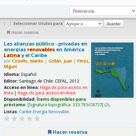
|
|
Seleccionar títulos para:
Hacer reserva
Las alianzas público - privadas en
energías
renovables
en América
Latina
y el Caribe
por
Coviello,
Manlio
|
Gollán,
Juan
|
Pérez,
Miguel
.
Idioma:
Español
Editor:
Santiago de Chile: CEPAL, 2012
Acceso en línea:
Haga clic para acceso en
línea
|
Haga clic para acceso en línea
Disponibilidad:
Ítems disponibles para
préstamo:
Signatura topográfica:
333.793/C8737
(2).
Listas:
Caribe-Energía Renovable
.
Hacer reserva