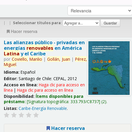
|
|
Seleccionar títulos para:
Hacer reserva
Las alianzas público - privadas en
energías
renovables
en América
Latina
y el Caribe
por
Coviello,
Manlio
|
Gollán,
Juan
|
Pérez,
Miguel
.
Idioma:
Español
Editor:
Santiago de Chile: CEPAL, 2012
Acceso en línea:
Haga clic para acceso en
línea
|
Haga clic para acceso en línea
Disponibilidad:
Ítems disponibles para
préstamo:
Signatura topográfica:
333.793/C8737
(2).
Listas:
Caribe-Energía Renovable
.
Hacer reserva