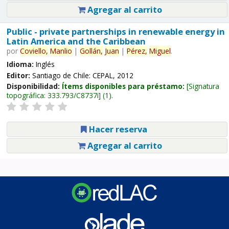
Agregar al carrito
Public - private partnerships in renewable energy in
Latin America and the Caribbean
por
Coviello,
Manlio
|
Gollán,
Juan
|
Pérez,
Miguel
.
Idioma:
Inglés
Editor:
Santiago de Chile: CEPAL, 2012
Disponibilidad:
Ítems disponibles para préstamo:
Signatura
topográfica:
333.793/C8737i
(1).
Hacer reserva
Agregar al carrito