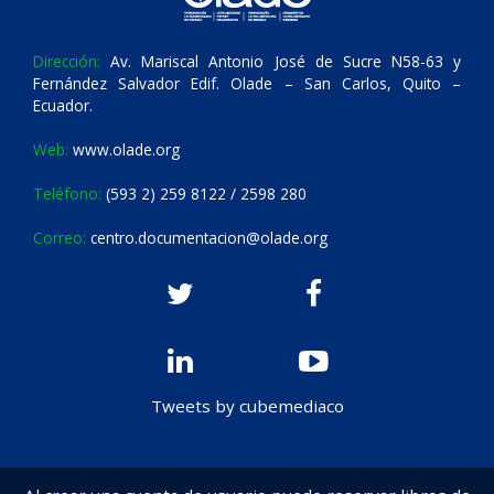
Dirección:
Av. Mariscal Antonio José de Sucre N58-63 y
Fernández Salvador Edif. Olade – San Carlos, Quito –
Ecuador.
Web:
www.olade.org
Teléfono:
(593 2) 259 8122 / 2598 280
Correo:
centro.documentacion@olade.org
Tweets by cubemediaco