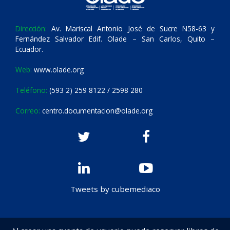
Dirección:
Av. Mariscal Antonio José de Sucre N58-63 y
Fernández Salvador Edif. Olade – San Carlos, Quito –
Ecuador.
Web:
www.olade.org
Teléfono:
(593 2) 259 8122 / 2598 280
Correo:
centro.documentacion@olade.org
Tweets by cubemediaco