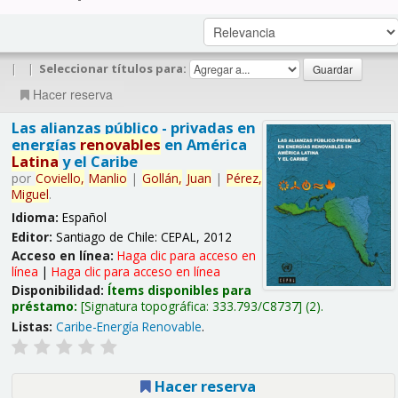
|
|
Seleccionar títulos para:
Hacer reserva
Las alianzas público - privadas en
energías
renovables
en América
Latina
y el Caribe
por
Coviello,
Manlio
|
Gollán,
Juan
|
Pérez,
Miguel
.
Idioma:
Español
Editor:
Santiago de Chile: CEPAL, 2012
Acceso en línea:
Haga clic para acceso en
línea
|
Haga clic para acceso en línea
Disponibilidad:
Ítems disponibles para
préstamo:
Signatura topográfica:
333.793/C8737
(2).
Listas:
Caribe-Energía Renovable
.
Hacer reserva