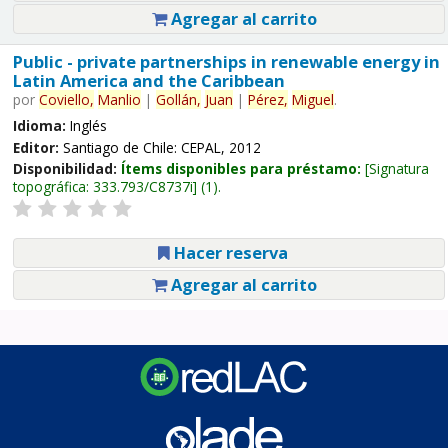
Agregar al carrito
Public - private partnerships in renewable energy in
Latin America and the Caribbean
por
Coviello,
Manlio
|
Gollán,
Juan
|
Pérez,
Miguel
.
Idioma:
Inglés
Editor:
Santiago de Chile: CEPAL, 2012
Disponibilidad:
Ítems disponibles para préstamo:
Signatura
topográfica:
333.793/C8737i
(1).
Hacer reserva
Agregar al carrito