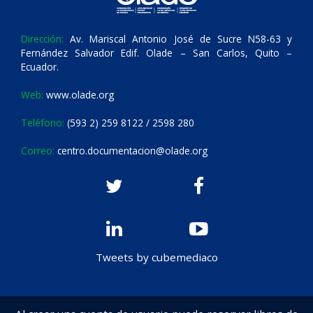
Dirección:
Av. Mariscal Antonio José de Sucre N58-63 y
Fernández Salvador Edif. Olade – San Carlos, Quito –
Ecuador.
Web:
www.olade.org
Teléfono:
(593 2) 259 8122 / 2598 280
Correo:
centro.documentacion@olade.org
Tweets by cubemediaco