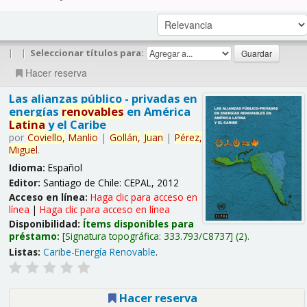
|
|
Seleccionar títulos para:
Hacer reserva
Las alianzas público - privadas en
energías
renovables
en América
Latina
y el Caribe
por
Coviello,
Manlio
|
Gollán,
Juan
|
Pérez,
Miguel
.
Idioma:
Español
Editor:
Santiago de Chile: CEPAL, 2012
Acceso en línea:
Haga clic para acceso en
línea
|
Haga clic para acceso en línea
Disponibilidad:
Ítems disponibles para
préstamo:
Signatura topográfica:
333.793/C8737
(2).
Listas:
Caribe-Energía Renovable
.
Hacer reserva