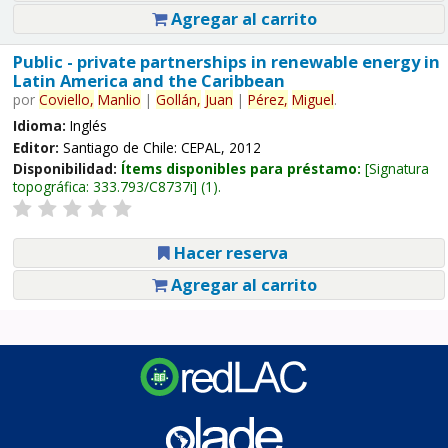
Agregar al carrito
Public - private partnerships in renewable energy in
Latin America and the Caribbean
por
Coviello,
Manlio
|
Gollán,
Juan
|
Pérez,
Miguel
.
Idioma:
Inglés
Editor:
Santiago de Chile: CEPAL, 2012
Disponibilidad:
Ítems disponibles para préstamo:
Signatura
topográfica:
333.793/C8737i
(1).
Hacer reserva
Agregar al carrito