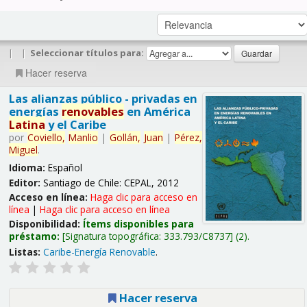
|
|
Seleccionar títulos para:
Hacer reserva
Las alianzas público - privadas en
energías
renovables
en América
Latina
y el Caribe
por
Coviello,
Manlio
|
Gollán,
Juan
|
Pérez,
Miguel
.
Idioma:
Español
Editor:
Santiago de Chile: CEPAL, 2012
Acceso en línea:
Haga clic para acceso en
línea
|
Haga clic para acceso en línea
Disponibilidad:
Ítems disponibles para
préstamo:
Signatura topográfica:
333.793/C8737
(2).
Listas:
Caribe-Energía Renovable
.
Hacer reserva