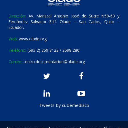
Dirección:
Av. Mariscal Antonio José de Sucre N58-63 y
Fernández Salvador Edif. Olade – San Carlos, Quito –
Ecuador.
Web:
www.olade.org
Teléfono:
(593 2) 259 8122 / 2598 280
Correo:
centro.documentacion@olade.org
Tweets by cubemediaco