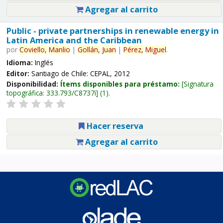
Agregar al carrito
Public - private partnerships in renewable energy in
Latin America and the Caribbean
por
Coviello,
Manlio
|
Gollán,
Juan
|
Pérez,
Miguel
.
Idioma:
Inglés
Editor:
Santiago de Chile: CEPAL, 2012
Disponibilidad:
Ítems disponibles para préstamo:
Signatura
topográfica:
333.793/C8737i
(1).
Hacer reserva
Agregar al carrito