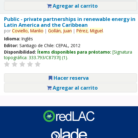
Agregar al carrito
Public - private partnerships in renewable energy in
Latin America and the Caribbean
por
Coviello,
Manlio
|
Gollán,
Juan
|
Pérez,
Miguel
.
Idioma:
Inglés
Editor:
Santiago de Chile: CEPAL, 2012
Disponibilidad:
Ítems disponibles para préstamo:
Signatura
topográfica:
333.793/C8737i
(1).
Hacer reserva
Agregar al carrito