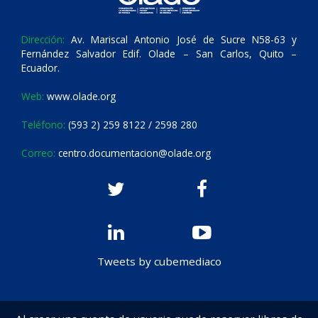
Dirección:
Av. Mariscal Antonio José de Sucre N58-63 y
Fernández Salvador Edif. Olade – San Carlos, Quito –
Ecuador.
Web:
www.olade.org
Teléfono:
(593 2) 259 8122 / 2598 280
Correo:
centro.documentacion@olade.org
Tweets by cubemediaco