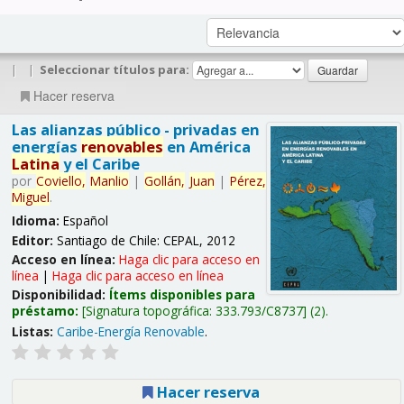
|
|
Seleccionar títulos para:
Hacer reserva
Las alianzas público - privadas en
energías
renovables
en América
Latina
y el Caribe
por
Coviello,
Manlio
|
Gollán,
Juan
|
Pérez,
Miguel
.
Idioma:
Español
Editor:
Santiago de Chile: CEPAL, 2012
Acceso en línea:
Haga clic para acceso en
línea
|
Haga clic para acceso en línea
Disponibilidad:
Ítems disponibles para
préstamo:
Signatura topográfica:
333.793/C8737
(2).
Listas:
Caribe-Energía Renovable
.
Hacer reserva