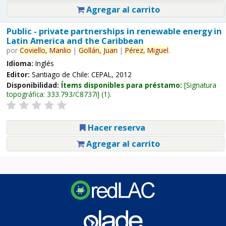
Agregar al carrito
Public - private partnerships in renewable energy in
Latin America and the Caribbean
por
Coviello,
Manlio
|
Gollán,
Juan
|
Pérez,
Miguel
.
Idioma:
Inglés
Editor:
Santiago de Chile: CEPAL, 2012
Disponibilidad:
Ítems disponibles para préstamo:
Signatura
topográfica:
333.793/C8737i
(1).
Hacer reserva
Agregar al carrito