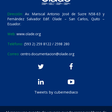
Dirección:
Av. Mariscal Antonio José de Sucre N58-63 y
Fernández Salvador Edif. Olade – San Carlos, Quito –
Ecuador.
Web:
www.olade.org
Teléfono:
(593 2) 259 8122 / 2598 280
Correo:
centro.documentacion@olade.org
Tweets by cubemediaco