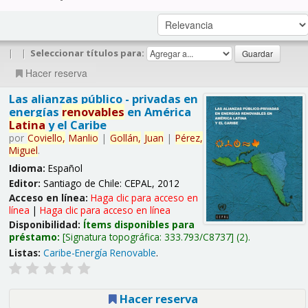
|
|
Seleccionar títulos para:
Hacer reserva
Las alianzas público - privadas en
energías
renovables
en América
Latina
y el Caribe
por
Coviello,
Manlio
|
Gollán,
Juan
|
Pérez,
Miguel
.
Idioma:
Español
Editor:
Santiago de Chile: CEPAL, 2012
Acceso en línea:
Haga clic para acceso en
línea
|
Haga clic para acceso en línea
Disponibilidad:
Ítems disponibles para
préstamo:
Signatura topográfica:
333.793/C8737
(2).
Listas:
Caribe-Energía Renovable
.
Hacer reserva