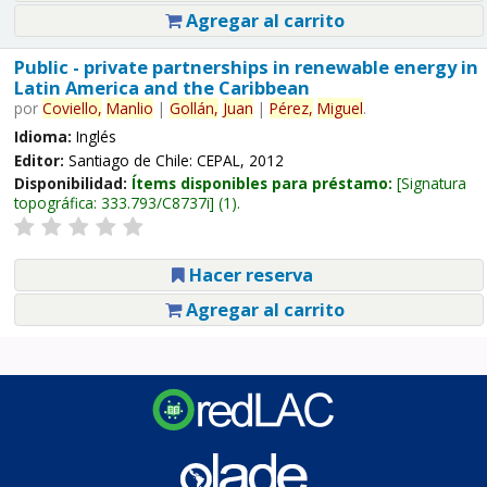
Agregar al carrito
Public - private partnerships in renewable energy in
Latin America and the Caribbean
por
Coviello,
Manlio
|
Gollán,
Juan
|
Pérez,
Miguel
.
Idioma:
Inglés
Editor:
Santiago de Chile: CEPAL, 2012
Disponibilidad:
Ítems disponibles para préstamo:
Signatura
topográfica:
333.793/C8737i
(1).
Hacer reserva
Agregar al carrito