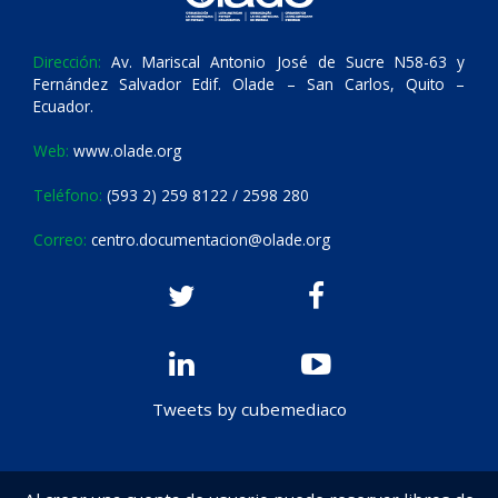
Dirección:
Av. Mariscal Antonio José de Sucre N58-63 y
Fernández Salvador Edif. Olade – San Carlos, Quito –
Ecuador.
Web:
www.olade.org
Teléfono:
(593 2) 259 8122 / 2598 280
Correo:
centro.documentacion@olade.org
Tweets by cubemediaco