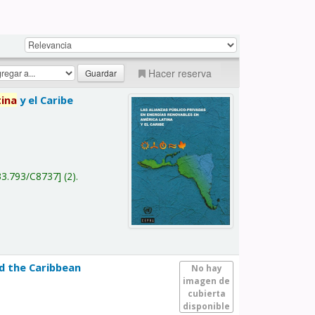
Hacer reserva
tina
y el Caribe
a
33.793/C8737
(2).
nd the Caribbean
No hay
imagen de
cubierta
disponible