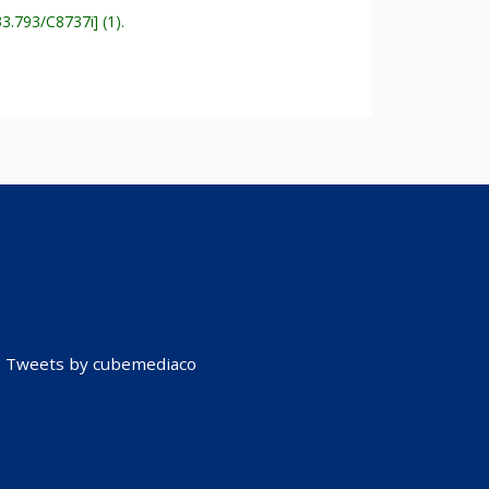
33.793/C8737i
(1).
Tweets by cubemediaco