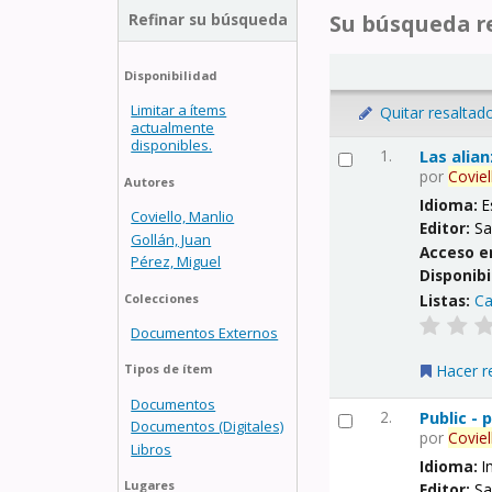
Refinar su búsqueda
Su búsqueda re
Disponibilidad
Limitar a ítems
Quitar resaltad
actualmente
disponibles.
1.
Las alia
por
Coviel
Autores
Idioma:
E
Coviello, Manlio
Editor:
Sa
Gollán, Juan
Acceso e
Pérez, Miguel
Disponibi
Listas:
Ca
Colecciones
Documentos Externos
Hacer r
Tipos de ítem
Documentos
2.
Public -
Documentos (Digitales)
por
Coviel
Libros
Idioma:
I
Lugares
Editor:
Sa