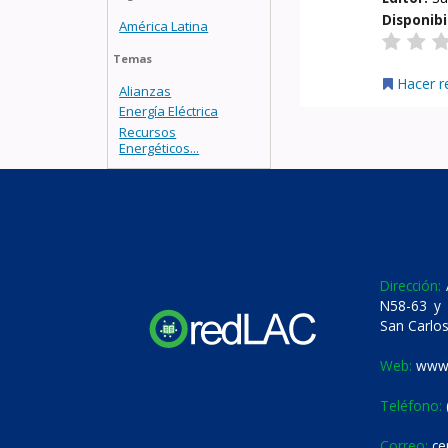
Disponibi
América Latina
Temas
Hacer r
Alianzas
Energía Eléctrica
Recursos
Energéticos...
Dirección:
A
N58-63 y 
San Carlos
Web:
www.
Teléfono:
Correo:
ce