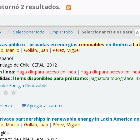
tornó 2 resultados.
|
Seleccionar todo
Limpiar todo
|
Seleccionar títulos para:
o
nzas público - privadas en energías
renovables
en América
La
lo,
Manlio
|
Gollán,
Juan
|
Pérez,
Miguel
.
spañol
ntiago de Chile: CEPAL, 2012
n línea:
Haga clic para acceso en línea
|
Haga clic para acceso en líne
lidad:
Ítems disponibles para préstamo:
Signatura topográfica:
3
ribe-Energía Renovable
.
eserva
Agregar al carrito
 private partnerships in renewable energy in Latin America a
lo,
Manlio
|
Gollán,
Juan
|
Pérez,
Miguel
.
nglés
ntiago de Chile: CEPAL, 2012