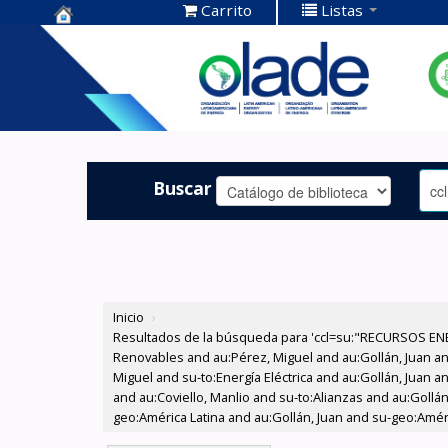
Carrito
Listas
Centro de
Documentación
OLADE -
Buscar
Inicio
›
Resultados de la búsqueda para 'ccl=su:"RECURSOS ENE
Renovables and au:Pérez, Miguel and au:Gollán, Juan a
Miguel and su-to:Energía Eléctrica and au:Gollán, Juan 
and au:Coviello, Manlio and su-to:Alianzas and au:Gollá
geo:América Latina and au:Gollán, Juan and su-geo:Améri