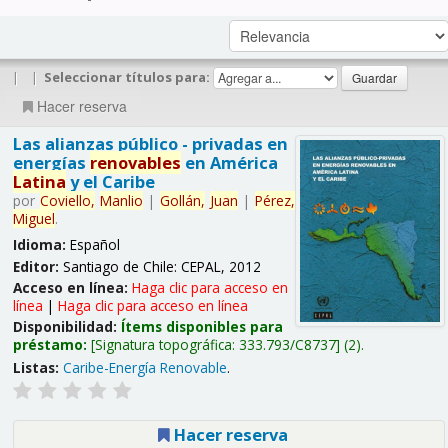
|
|
Seleccionar títulos para:
Hacer reserva
Las alianzas público - privadas en
energías
renovables
en América
Latina
y el Caribe
por
Coviello,
Manlio
|
Gollán,
Juan
|
Pérez,
Miguel
.
Idioma:
Español
Editor:
Santiago de Chile: CEPAL, 2012
Acceso en línea:
Haga clic para acceso en
línea
|
Haga clic para acceso en línea
Disponibilidad:
Ítems disponibles para
préstamo:
Signatura topográfica:
333.793/C8737
(2).
Listas:
Caribe-Energía Renovable
.
Hacer reserva