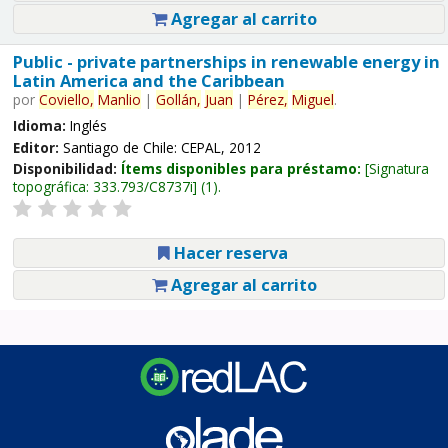
Agregar al carrito
Public - private partnerships in renewable energy in
Latin America and the Caribbean
por
Coviello,
Manlio
|
Gollán,
Juan
|
Pérez,
Miguel
.
Idioma:
Inglés
Editor:
Santiago de Chile: CEPAL, 2012
Disponibilidad:
Ítems disponibles para préstamo:
Signatura
topográfica:
333.793/C8737i
(1).
Hacer reserva
Agregar al carrito