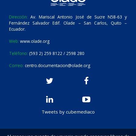
Dirección:
Av. Mariscal Antonio José de Sucre N58-63 y
Fernández Salvador Edif. Olade – San Carlos, Quito –
Ecuador.
Web:
www.olade.org
Teléfono:
(593 2) 259 8122 / 2598 280
Correo:
centro.documentacion@olade.org
Tweets by cubemediaco