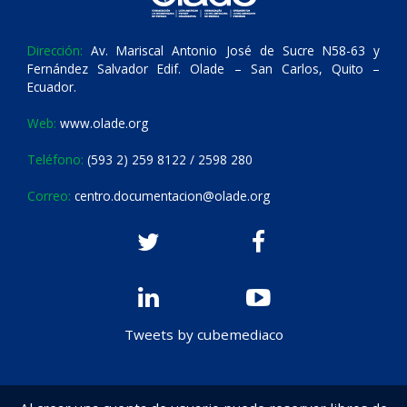
Dirección:
Av. Mariscal Antonio José de Sucre N58-63 y
Fernández Salvador Edif. Olade – San Carlos, Quito –
Ecuador.
Web:
www.olade.org
Teléfono:
(593 2) 259 8122 / 2598 280
Correo:
centro.documentacion@olade.org
Tweets by cubemediaco