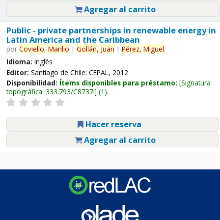
Agregar al carrito
Public - private partnerships in renewable energy in
Latin America and the Caribbean
por
Coviello,
Manlio
|
Gollán,
Juan
|
Pérez,
Miguel
.
Idioma:
Inglés
Editor:
Santiago de Chile: CEPAL, 2012
Disponibilidad:
Ítems disponibles para préstamo:
Signatura
topográfica:
333.793/C8737i
(1).
Hacer reserva
Agregar al carrito