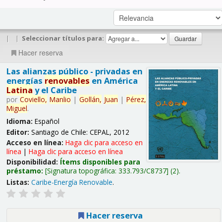
|
|
Seleccionar títulos para:
Hacer reserva
Las alianzas público - privadas en
energías
renovables
en América
Latina
y el Caribe
por
Coviello,
Manlio
|
Gollán,
Juan
|
Pérez,
Miguel
.
Idioma:
Español
Editor:
Santiago de Chile: CEPAL, 2012
Acceso en línea:
Haga clic para acceso en
línea
|
Haga clic para acceso en línea
Disponibilidad:
Ítems disponibles para
préstamo:
Signatura topográfica:
333.793/C8737
(2).
Listas:
Caribe-Energía Renovable
.
Hacer reserva