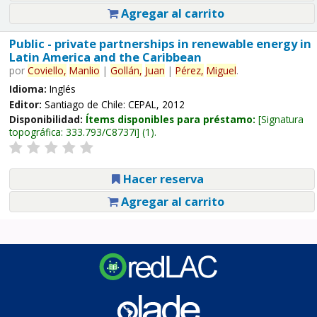
Agregar al carrito
Public - private partnerships in renewable energy in
Latin America and the Caribbean
por
Coviello,
Manlio
|
Gollán,
Juan
|
Pérez,
Miguel
.
Idioma:
Inglés
Editor:
Santiago de Chile: CEPAL, 2012
Disponibilidad:
Ítems disponibles para préstamo:
Signatura
topográfica:
333.793/C8737i
(1).
Hacer reserva
Agregar al carrito