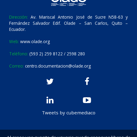
Dirección:
Av. Mariscal Antonio José de Sucre N58-63 y
Fernández Salvador Edif. Olade – San Carlos, Quito –
Ecuador.
Web:
www.olade.org
Teléfono:
(593 2) 259 8122 / 2598 280
Correo:
centro.documentacion@olade.org
Tweets by cubemediaco