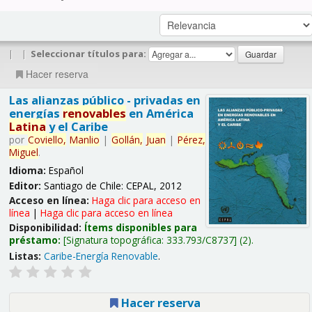
|
|
Seleccionar títulos para:
Hacer reserva
Las alianzas público - privadas en
energías
renovables
en América
Latina
y el Caribe
por
Coviello,
Manlio
|
Gollán,
Juan
|
Pérez,
Miguel
.
Idioma:
Español
Editor:
Santiago de Chile: CEPAL, 2012
Acceso en línea:
Haga clic para acceso en
línea
|
Haga clic para acceso en línea
Disponibilidad:
Ítems disponibles para
préstamo:
Signatura topográfica:
333.793/C8737
(2).
Listas:
Caribe-Energía Renovable
.
Hacer reserva