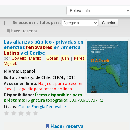
|
|
Seleccionar títulos para:
Hacer reserva
Las alianzas público - privadas en
energías
renovables
en América
Latina
y el Caribe
por
Coviello,
Manlio
|
Gollán,
Juan
|
Pérez,
Miguel
.
Idioma:
Español
Editor:
Santiago de Chile: CEPAL, 2012
Acceso en línea:
Haga clic para acceso en
línea
|
Haga clic para acceso en línea
Disponibilidad:
Ítems disponibles para
préstamo:
Signatura topográfica:
333.793/C8737
(2).
Listas:
Caribe-Energía Renovable
.
Hacer reserva