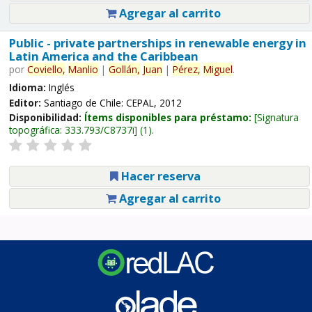
Agregar al carrito
Public - private partnerships in renewable energy in
Latin America and the Caribbean
por
Coviello,
Manlio
|
Gollán,
Juan
|
Pérez,
Miguel
.
Idioma:
Inglés
Editor:
Santiago de Chile: CEPAL, 2012
Disponibilidad:
Ítems disponibles para préstamo:
Signatura
topográfica:
333.793/C8737i
(1).
Hacer reserva
Agregar al carrito