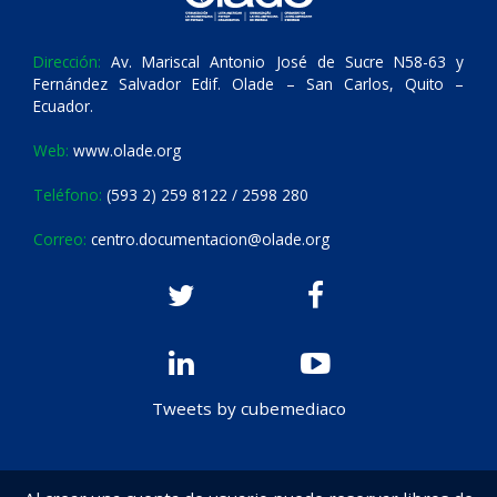
Dirección:
Av. Mariscal Antonio José de Sucre N58-63 y
Fernández Salvador Edif. Olade – San Carlos, Quito –
Ecuador.
Web:
www.olade.org
Teléfono:
(593 2) 259 8122 / 2598 280
Correo:
centro.documentacion@olade.org
Tweets by cubemediaco