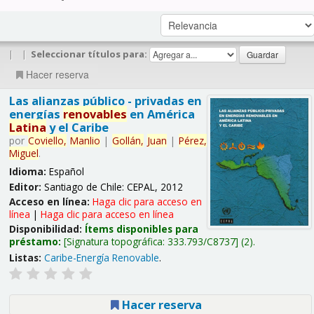
|
|
Seleccionar títulos para:
Hacer reserva
Las alianzas público - privadas en
energías
renovables
en América
Latina
y el Caribe
por
Coviello,
Manlio
|
Gollán,
Juan
|
Pérez,
Miguel
.
Idioma:
Español
Editor:
Santiago de Chile: CEPAL, 2012
Acceso en línea:
Haga clic para acceso en
línea
|
Haga clic para acceso en línea
Disponibilidad:
Ítems disponibles para
préstamo:
Signatura topográfica:
333.793/C8737
(2).
Listas:
Caribe-Energía Renovable
.
Hacer reserva