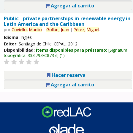
Agregar al carrito
Public - private partnerships in renewable energy in
Latin America and the Caribbean
por
Coviello,
Manlio
|
Gollán,
Juan
|
Pérez,
Miguel
.
Idioma:
Inglés
Editor:
Santiago de Chile: CEPAL, 2012
Disponibilidad:
Ítems disponibles para préstamo:
Signatura
topográfica:
333.793/C8737i
(1).
Hacer reserva
Agregar al carrito