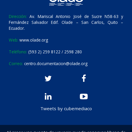
Dirección:
Av. Mariscal Antonio José de Sucre N58-63 y
Fernández Salvador Edif. Olade – San Carlos, Quito –
Ecuador.
Web:
www.olade.org
Teléfono:
(593 2) 259 8122 / 2598 280
Correo:
centro.documentacion@olade.org
Tweets by cubemediaco