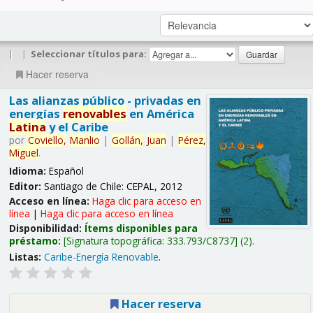
|
|
Seleccionar títulos para:
Hacer reserva
Las alianzas público - privadas en
energías
renovables
en América
Latina
y el Caribe
por
Coviello,
Manlio
|
Gollán,
Juan
|
Pérez,
Miguel
.
Idioma:
Español
Editor:
Santiago de Chile: CEPAL, 2012
Acceso en línea:
Haga clic para acceso en
línea
|
Haga clic para acceso en línea
Disponibilidad:
Ítems disponibles para
préstamo:
Signatura topográfica:
333.793/C8737
(2).
Listas:
Caribe-Energía Renovable
.
Hacer reserva