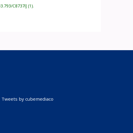
33.793/C8737i
(1).
Tweets by cubemediaco