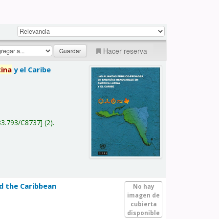
Hacer reserva
tina
y el Caribe
a
33.793/C8737
(2).
nd the Caribbean
No hay
imagen de
cubierta
disponible