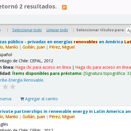
tornó 2 resultados.
|
Seleccionar todo
Limpiar todo
|
Seleccionar títulos para:
o
nzas público - privadas en energías
renovables
en América
La
lo,
Manlio
|
Gollán,
Juan
|
Pérez,
Miguel
.
spañol
ntiago de Chile: CEPAL, 2012
n línea:
Haga clic para acceso en línea
|
Haga clic para acceso en líne
lidad:
Ítems disponibles para préstamo:
Signatura topográfica:
3
ribe-Energía Renovable
.
eserva
Agregar al carrito
 private partnerships in renewable energy in Latin America a
lo,
Manlio
|
Gollán,
Juan
|
Pérez,
Miguel
.
nglés
ntiago de Chile: CEPAL, 2012