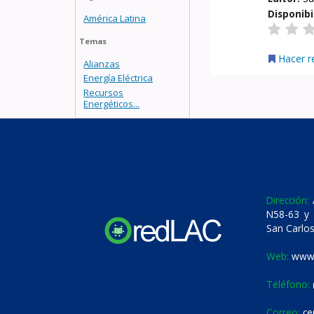
Disponibi
América Latina
Temas
Hacer r
Alianzas
Energía Eléctrica
Recursos
Energéticos...
Dirección:
A
N58-63 y 
San Carlos
Web:
www.
Teléfono:
Correo:
ce