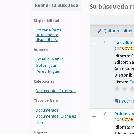
Refinar su búsqueda
Su búsqueda re
Disponibilidad
Limitar a ítems
Quitar resaltad
actualmente
disponibles.
1.
Las alia
por
Coviel
Autores
Idioma:
E
Coviello, Manlio
Editor:
Sa
Gollán, Juan
Acceso e
Pérez, Miguel
Disponibi
Listas:
Ca
Colecciones
Documentos Externos
Hacer r
Tipos de ítem
Documentos
2.
Public -
Documentos (Digitales)
por
Coviel
Libros
Idioma:
I
Lugares
Editor:
Sa