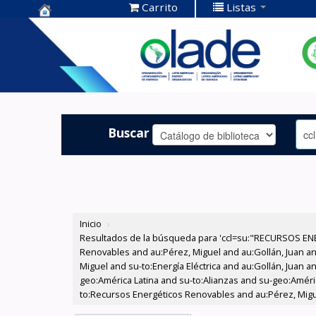
Carrito
Listas
Centro de
Documentación
OLADE -
Buscar
Inicio
›
Resultados de la búsqueda para 'ccl=su:"RECURSOS ENE
Renovables and au:Pérez, Miguel and au:Gollán, Juan a
Miguel and su-to:Energía Eléctrica and au:Gollán, Juan 
geo:América Latina and su-to:Alianzas and su-geo:Améric
to:Recursos Energéticos Renovables and au:Pérez, Migue