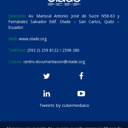
Dirección:
Av. Mariscal Antonio José de Sucre N58-63 y
Fernández Salvador Edif. Olade – San Carlos, Quito –
Ecuador.
Web:
www.olade.org
Teléfono:
(593 2) 259 8122 / 2598 280
Correo:
centro.documentacion@olade.org
Tweets by cubemediaco