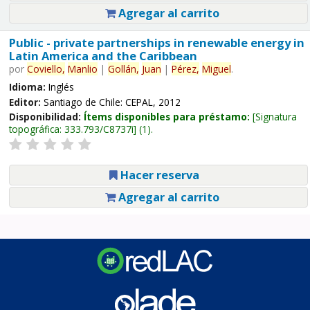
Agregar al carrito
Public - private partnerships in renewable energy in
Latin America and the Caribbean
por
Coviello,
Manlio
|
Gollán,
Juan
|
Pérez,
Miguel
.
Idioma:
Inglés
Editor:
Santiago de Chile: CEPAL, 2012
Disponibilidad:
Ítems disponibles para préstamo:
Signatura
topográfica:
333.793/C8737i
(1).
Hacer reserva
Agregar al carrito