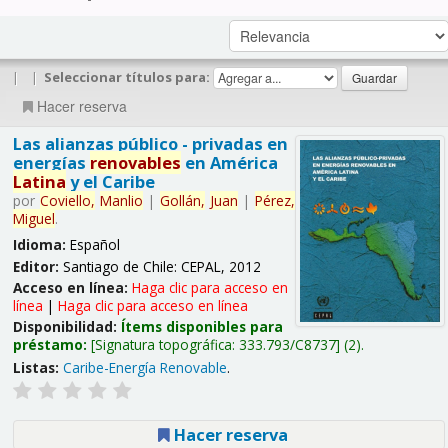
|
|
Seleccionar títulos para:
Hacer reserva
Las alianzas público - privadas en
energías
renovables
en América
Latina
y el Caribe
por
Coviello,
Manlio
|
Gollán,
Juan
|
Pérez,
Miguel
.
Idioma:
Español
Editor:
Santiago de Chile: CEPAL, 2012
Acceso en línea:
Haga clic para acceso en
línea
|
Haga clic para acceso en línea
Disponibilidad:
Ítems disponibles para
préstamo:
Signatura topográfica:
333.793/C8737
(2).
Listas:
Caribe-Energía Renovable
.
Hacer reserva