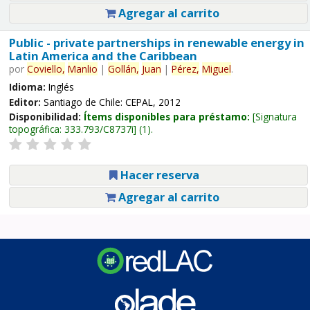
Agregar al carrito
Public - private partnerships in renewable energy in
Latin America and the Caribbean
por
Coviello,
Manlio
|
Gollán,
Juan
|
Pérez,
Miguel
.
Idioma:
Inglés
Editor:
Santiago de Chile: CEPAL, 2012
Disponibilidad:
Ítems disponibles para préstamo:
Signatura
topográfica:
333.793/C8737i
(1).
Hacer reserva
Agregar al carrito