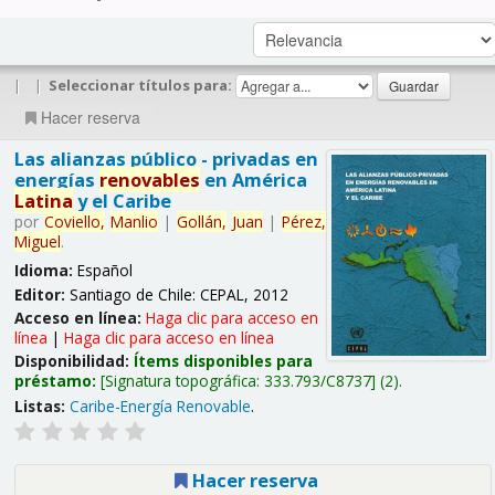
|
|
Seleccionar títulos para:
Hacer reserva
Las alianzas público - privadas en
energías
renovables
en América
Latina
y el Caribe
por
Coviello,
Manlio
|
Gollán,
Juan
|
Pérez,
Miguel
.
Idioma:
Español
Editor:
Santiago de Chile: CEPAL, 2012
Acceso en línea:
Haga clic para acceso en
línea
|
Haga clic para acceso en línea
Disponibilidad:
Ítems disponibles para
préstamo:
Signatura topográfica:
333.793/C8737
(2).
Listas:
Caribe-Energía Renovable
.
Hacer reserva