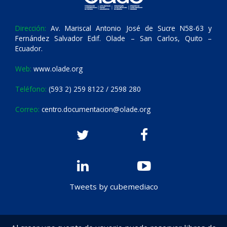
Dirección:
Av. Mariscal Antonio José de Sucre N58-63 y
Fernández Salvador Edif. Olade – San Carlos, Quito –
Ecuador.
Web:
www.olade.org
Teléfono:
(593 2) 259 8122 / 2598 280
Correo:
centro.documentacion@olade.org
Tweets by cubemediaco