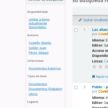
Su búsqueda re
Disponibilidad
Limitar a ítems
Quitar resaltad
actualmente
disponibles.
1.
Las alia
por
Coviel
Autores
Idioma:
E
Coviello, Manlio
Editor:
Sa
Gollán, Juan
Acceso e
Pérez, Miguel
Disponibi
Listas:
Ca
Colecciones
Documentos Externos
Hacer r
Tipos de ítem
Documentos
2.
Public -
Documentos (Digitales)
por
Coviel
Libros
Idioma:
I
Lugares
Editor:
Sa
Disponibi