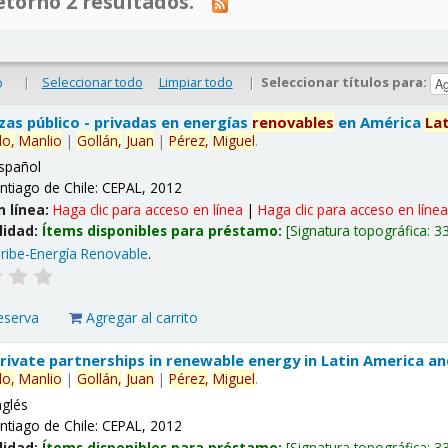
tornó 2 resultados.
|
Seleccionar todo
Limpiar todo
|
Seleccionar títulos para:
o
nzas público - privadas en energías
renovables
en América
La
lo,
Manlio
|
Gollán,
Juan
|
Pérez,
Miguel
.
spañol
ntiago de Chile: CEPAL, 2012
n línea:
Haga clic para acceso en línea
|
Haga clic para acceso en líne
lidad:
Ítems disponibles para préstamo:
Signatura topográfica:
3
ribe-Energía Renovable
.
eserva
Agregar al carrito
 private partnerships in renewable energy in Latin America a
lo,
Manlio
|
Gollán,
Juan
|
Pérez,
Miguel
.
nglés
ntiago de Chile: CEPAL, 2012
lidad:
Ítems disponibles para préstamo:
Signatura topográfica:
3