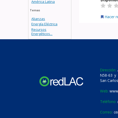
América Latina
Temas
Hacer r
Alianzas
Energía Eléctrica
Recursos
Energéticos...
Dirección:
A
N58-63 y 
San Carlos
Web:
www.
Teléfono:
Correo:
ce