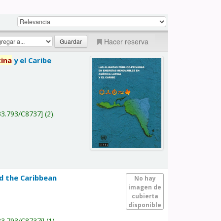
Hacer reserva
tina
y el Caribe
a
33.793/C8737
(2).
nd the Caribbean
No hay
imagen de
cubierta
disponible
33.793/C8737i
(1).