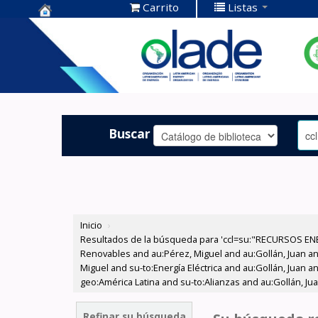
Carrito
Listas
Centro de
Documentación
OLADE -
Buscar
Inicio
›
Resultados de la búsqueda para 'ccl=su:"RECURSOS ENE
Renovables and au:Pérez, Miguel and au:Gollán, Juan a
Miguel and su-to:Energía Eléctrica and au:Gollán, Juan 
geo:América Latina and su-to:Alianzas and au:Gollán, Jua
Refinar su búsqueda