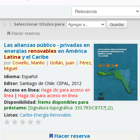
|
|
Seleccionar títulos para:
Hacer reserva
Las alianzas público - privadas en
energías
renovables
en América
Latina
y el Caribe
por
Coviello,
Manlio
|
Gollán,
Juan
|
Pérez,
Miguel
.
Idioma:
Español
Editor:
Santiago de Chile: CEPAL, 2012
Acceso en línea:
Haga clic para acceso en
línea
|
Haga clic para acceso en línea
Disponibilidad:
Ítems disponibles para
préstamo:
Signatura topográfica:
333.793/C8737
(2).
Listas:
Caribe-Energía Renovable
.
Hacer reserva