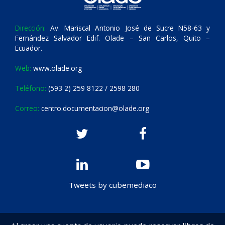
Dirección:
Av. Mariscal Antonio José de Sucre N58-63 y
Fernández Salvador Edif. Olade – San Carlos, Quito –
Ecuador.
Web:
www.olade.org
Teléfono:
(593 2) 259 8122 / 2598 280
Correo:
centro.documentacion@olade.org
Tweets by cubemediaco