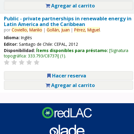
Agregar al carrito
Public - private partnerships in renewable energy in
Latin America and the Caribbean
por
Coviello,
Manlio
|
Gollán,
Juan
|
Pérez,
Miguel
.
Idioma:
Inglés
Editor:
Santiago de Chile: CEPAL, 2012
Disponibilidad:
Ítems disponibles para préstamo:
Signatura
topográfica:
333.793/C8737i
(1).
Hacer reserva
Agregar al carrito