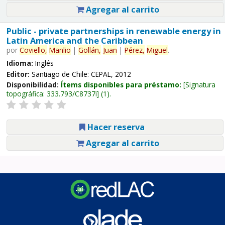
Agregar al carrito
Public - private partnerships in renewable energy in
Latin America and the Caribbean
por
Coviello,
Manlio
|
Gollán,
Juan
|
Pérez,
Miguel
.
Idioma:
Inglés
Editor:
Santiago de Chile: CEPAL, 2012
Disponibilidad:
Ítems disponibles para préstamo:
Signatura
topográfica:
333.793/C8737i
(1).
Hacer reserva
Agregar al carrito