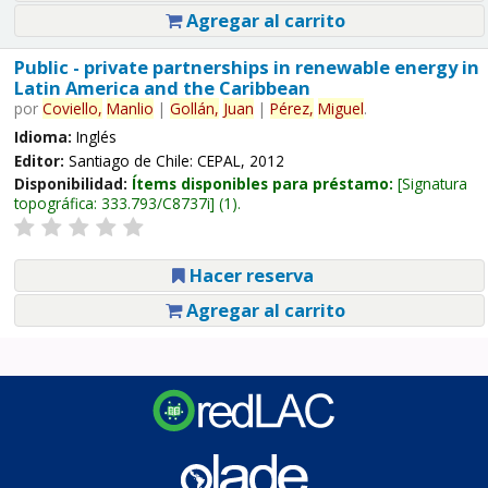
Agregar al carrito
Public - private partnerships in renewable energy in
Latin America and the Caribbean
por
Coviello,
Manlio
|
Gollán,
Juan
|
Pérez,
Miguel
.
Idioma:
Inglés
Editor:
Santiago de Chile: CEPAL, 2012
Disponibilidad:
Ítems disponibles para préstamo:
Signatura
topográfica:
333.793/C8737i
(1).
Hacer reserva
Agregar al carrito