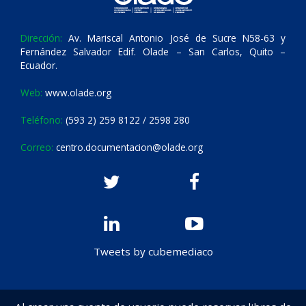
Dirección:
Av. Mariscal Antonio José de Sucre N58-63 y
Fernández Salvador Edif. Olade – San Carlos, Quito –
Ecuador.
Web:
www.olade.org
Teléfono:
(593 2) 259 8122 / 2598 280
Correo:
centro.documentacion@olade.org
Tweets by cubemediaco