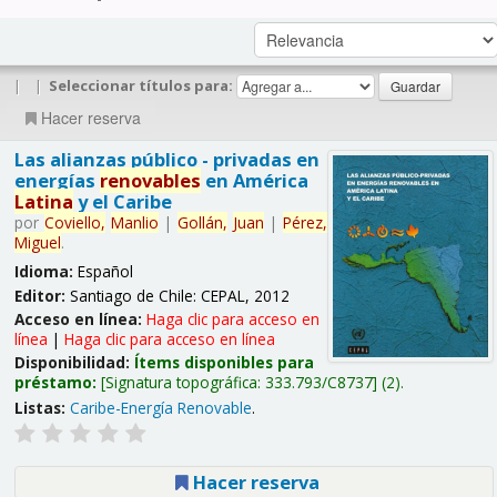
|
|
Seleccionar títulos para:
Hacer reserva
Las alianzas público - privadas en
energías
renovables
en América
Latina
y el Caribe
por
Coviello,
Manlio
|
Gollán,
Juan
|
Pérez,
Miguel
.
Idioma:
Español
Editor:
Santiago de Chile: CEPAL, 2012
Acceso en línea:
Haga clic para acceso en
línea
|
Haga clic para acceso en línea
Disponibilidad:
Ítems disponibles para
préstamo:
Signatura topográfica:
333.793/C8737
(2).
Listas:
Caribe-Energía Renovable
.
Hacer reserva