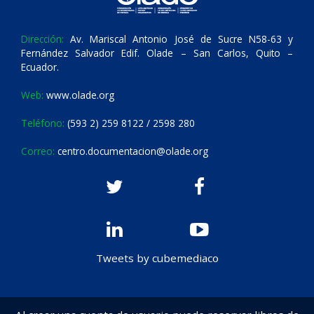
Dirección:
Av. Mariscal Antonio José de Sucre N58-63 y
Fernández Salvador Edif. Olade – San Carlos, Quito –
Ecuador.
Web:
www.olade.org
Teléfono:
(593 2) 259 8122 / 2598 280
Correo:
centro.documentacion@olade.org
Tweets by cubemediaco