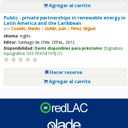
Agregar al carrito
Public - private partnerships in renewable energy in
Latin America and the Caribbean
por
Coviello,
Manlio
|
Gollán,
Juan
|
Pérez,
Miguel
.
Idioma:
Inglés
Editor:
Santiago de Chile: CEPAL, 2012
Disponibilidad:
Ítems disponibles para préstamo:
Signatura
topográfica:
333.793/C8737i
(1).
Hacer reserva
Agregar al carrito