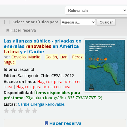
|
|
Seleccionar títulos para:
Hacer reserva
Las alianzas público - privadas en
energías
renovables
en América
Latina
y el Caribe
por
Coviello,
Manlio
|
Gollán,
Juan
|
Pérez,
Miguel
.
Idioma:
Español
Editor:
Santiago de Chile: CEPAL, 2012
Acceso en línea:
Haga clic para acceso en
línea
|
Haga clic para acceso en línea
Disponibilidad:
Ítems disponibles para
préstamo:
Signatura topográfica:
333.793/C8737
(2).
Listas:
Caribe-Energía Renovable
.
Hacer reserva