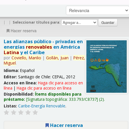
|
|
Seleccionar títulos para:
Hacer reserva
Las alianzas público - privadas en
energías
renovables
en América
Latina
y el Caribe
por
Coviello,
Manlio
|
Gollán,
Juan
|
Pérez,
Miguel
.
Idioma:
Español
Editor:
Santiago de Chile: CEPAL, 2012
Acceso en línea:
Haga clic para acceso en
línea
|
Haga clic para acceso en línea
Disponibilidad:
Ítems disponibles para
préstamo:
Signatura topográfica:
333.793/C8737
(2).
Listas:
Caribe-Energía Renovable
.
Hacer reserva