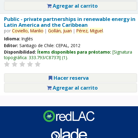
Agregar al carrito
Public - private partnerships in renewable energy in
Latin America and the Caribbean
por
Coviello,
Manlio
|
Gollán,
Juan
|
Pérez,
Miguel
.
Idioma:
Inglés
Editor:
Santiago de Chile: CEPAL, 2012
Disponibilidad:
Ítems disponibles para préstamo:
Signatura
topográfica:
333.793/C8737i
(1).
Hacer reserva
Agregar al carrito