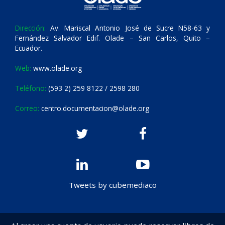
Dirección:
Av. Mariscal Antonio José de Sucre N58-63 y
Fernández Salvador Edif. Olade – San Carlos, Quito –
Ecuador.
Web:
www.olade.org
Teléfono:
(593 2) 259 8122 / 2598 280
Correo:
centro.documentacion@olade.org
Tweets by cubemediaco