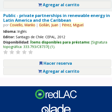
Agregar al carrito
Public - private partnerships in renewable energy in
Latin America and the Caribbean
por
Coviello,
Manlio
|
Gollán,
Juan
|
Pérez,
Miguel
.
Idioma:
Inglés
Editor:
Santiago de Chile: CEPAL, 2012
Disponibilidad:
Ítems disponibles para préstamo:
Signatura
topográfica:
333.793/C8737i
(1).
Hacer reserva
Agregar al carrito