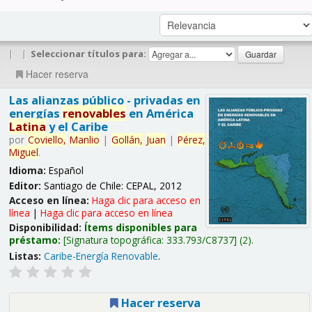
|
|
Seleccionar títulos para:
Hacer reserva
Las alianzas público - privadas en
energías
renovables
en América
Latina
y el Caribe
por
Coviello,
Manlio
|
Gollán,
Juan
|
Pérez,
Miguel
.
Idioma:
Español
Editor:
Santiago de Chile: CEPAL, 2012
Acceso en línea:
Haga clic para acceso en
línea
|
Haga clic para acceso en línea
Disponibilidad:
Ítems disponibles para
préstamo:
Signatura topográfica:
333.793/C8737
(2).
Listas:
Caribe-Energía Renovable
.
Hacer reserva