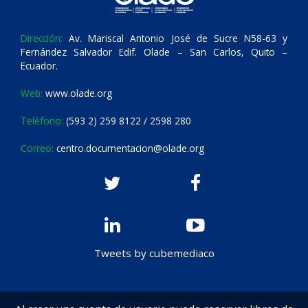
Dirección:
Av. Mariscal Antonio José de Sucre N58-63 y
Fernández Salvador Edif. Olade – San Carlos, Quito –
Ecuador.
Web:
www.olade.org
Teléfono:
(593 2) 259 8122 / 2598 280
Correo:
centro.documentacion@olade.org
Tweets by cubemediaco