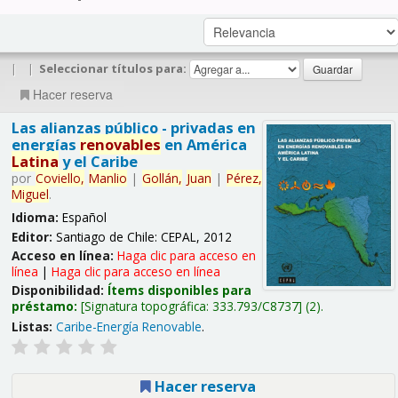
|
|
Seleccionar títulos para:
Hacer reserva
Las alianzas público - privadas en
energías
renovables
en América
Latina
y el Caribe
por
Coviello,
Manlio
|
Gollán,
Juan
|
Pérez,
Miguel
.
Idioma:
Español
Editor:
Santiago de Chile: CEPAL, 2012
Acceso en línea:
Haga clic para acceso en
línea
|
Haga clic para acceso en línea
Disponibilidad:
Ítems disponibles para
préstamo:
Signatura topográfica:
333.793/C8737
(2).
Listas:
Caribe-Energía Renovable
.
Hacer reserva