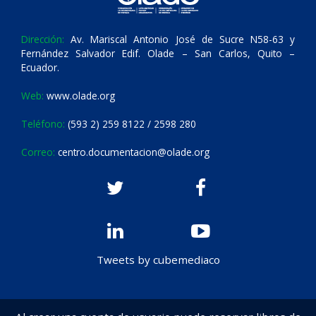
Dirección:
Av. Mariscal Antonio José de Sucre N58-63 y
Fernández Salvador Edif. Olade – San Carlos, Quito –
Ecuador.
Web:
www.olade.org
Teléfono:
(593 2) 259 8122 / 2598 280
Correo:
centro.documentacion@olade.org
Tweets by cubemediaco