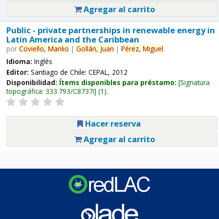
Agregar al carrito
Public - private partnerships in renewable energy in
Latin America and the Caribbean
por
Coviello,
Manlio
|
Gollán,
Juan
|
Pérez,
Miguel
.
Idioma:
Inglés
Editor:
Santiago de Chile: CEPAL, 2012
Disponibilidad:
Ítems disponibles para préstamo:
Signatura
topográfica:
333.793/C8737i
(1).
Hacer reserva
Agregar al carrito