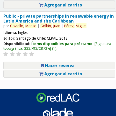
Agregar al carrito
Public - private partnerships in renewable energy in
Latin America and the Caribbean
por
Coviello,
Manlio
|
Gollán,
Juan
|
Pérez,
Miguel
.
Idioma:
Inglés
Editor:
Santiago de Chile: CEPAL, 2012
Disponibilidad:
Ítems disponibles para préstamo:
Signatura
topográfica:
333.793/C8737i
(1).
Hacer reserva
Agregar al carrito