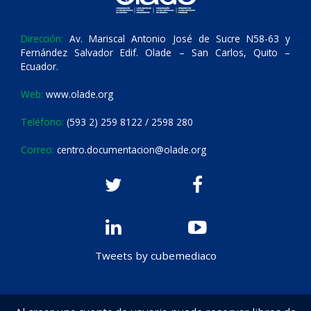
Dirección:
Av. Mariscal Antonio José de Sucre N58-63 y
Fernández Salvador Edif. Olade – San Carlos, Quito –
Ecuador.
Web:
www.olade.org
Teléfono:
(593 2) 259 8122 / 2598 280
Correo:
centro.documentacion@olade.org
Tweets by cubemediaco