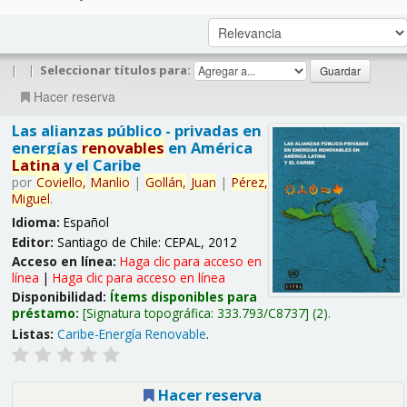
|
|
Seleccionar títulos para:
Hacer reserva
Las alianzas público - privadas en
energías
renovables
en América
Latina
y el Caribe
por
Coviello,
Manlio
|
Gollán,
Juan
|
Pérez,
Miguel
.
Idioma:
Español
Editor:
Santiago de Chile: CEPAL, 2012
Acceso en línea:
Haga clic para acceso en
línea
|
Haga clic para acceso en línea
Disponibilidad:
Ítems disponibles para
préstamo:
Signatura topográfica:
333.793/C8737
(2).
Listas:
Caribe-Energía Renovable
.
Hacer reserva