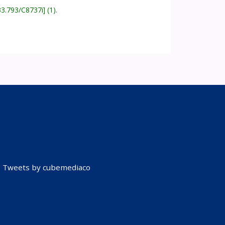
33.793/C8737i
(1).
Tweets by cubemediaco