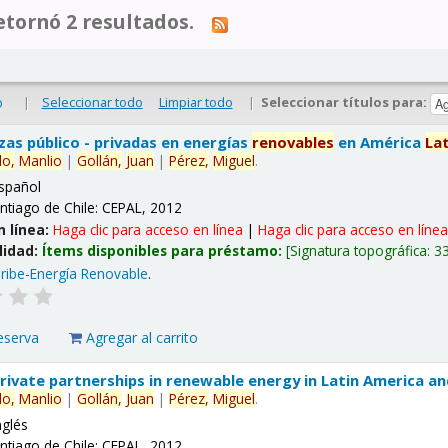
tornó 2 resultados.
|
Seleccionar todo
Limpiar todo
|
Seleccionar títulos para:
o
nzas público - privadas en energías
renovables
en América
La
lo,
Manlio
|
Gollán,
Juan
|
Pérez,
Miguel
.
spañol
ntiago de Chile: CEPAL, 2012
n línea:
Haga clic para acceso en línea
|
Haga clic para acceso en líne
lidad:
Ítems disponibles para préstamo:
Signatura topográfica:
3
ribe-Energía Renovable
.
eserva
Agregar al carrito
 private partnerships in renewable energy in Latin America a
lo,
Manlio
|
Gollán,
Juan
|
Pérez,
Miguel
.
nglés
ntiago de Chile: CEPAL, 2012