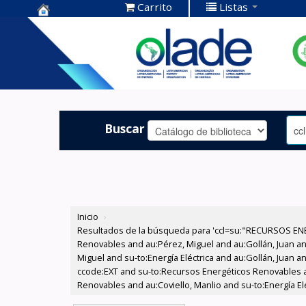
Carrito
Listas
Centro de
Documentación
OLADE -
Buscar
Inicio
›
Resultados de la búsqueda para 'ccl=su:"RECURSOS ENE
Renovables and au:Pérez, Miguel and au:Gollán, Juan a
Miguel and su-to:Energía Eléctrica and au:Gollán, Juan 
ccode:EXT and su-to:Recursos Energéticos Renovables a
Renovables and au:Coviello, Manlio and su-to:Energía Elé