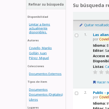
Refinar su búsqueda
Su búsqueda re
Disponibilidad
Limitar a ítems
Quitar resaltad
actualmente
disponibles.
1.
Las alia
por
Coviel
Autores
Idioma:
E
Coviello, Manlio
Editor:
Sa
Gollán, Juan
Acceso e
Pérez, Miguel
Disponibi
Listas:
Ca
Colecciones
Documentos Externos
Hacer r
Tipos de ítem
Documentos
2.
Public -
Documentos (Digitales)
por
Coviel
Libros
Idioma:
I
Lugares
Editor:
Sa