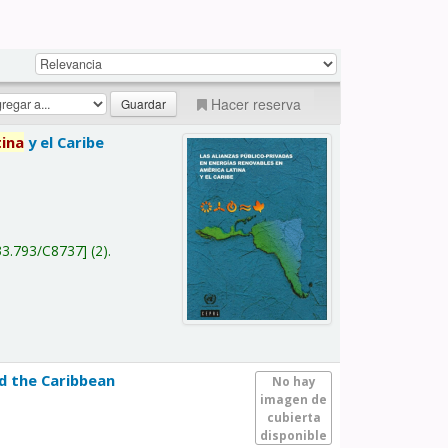
Hacer reserva
tina
y el Caribe
a
33.793/C8737
(2).
nd the Caribbean
No hay
imagen de
cubierta
disponible