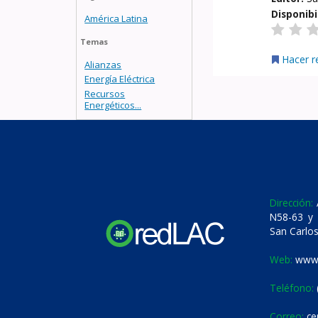
Disponibi
América Latina
Temas
Hacer r
Alianzas
Energía Eléctrica
Recursos
Energéticos...
Dirección:
A
N58-63 y 
San Carlos
Web:
www.
Teléfono:
Correo:
ce